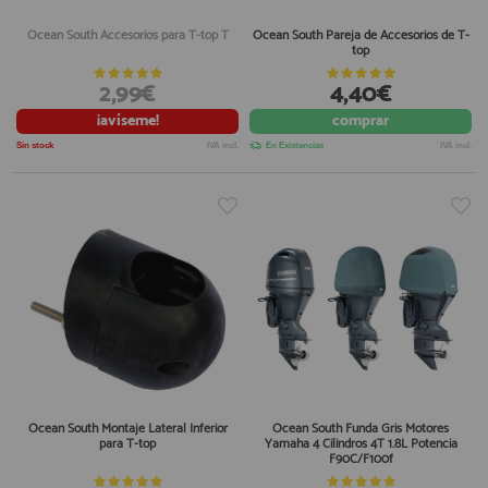
Ocean South Accesorios para T-top T
Ocean South Pareja de Accesorios de T-
top
2,99€
4,40€
¡avíseme!
comprar
Sin stock
IVA incl.
En Existencias
IVA incl.
Ocean South Montaje Lateral Inferior
Ocean South Funda Gris Motores
para T-top
Yamaha 4 Cilindros 4T 1.8L Potencia
F90C/F100f