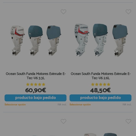
Ocean South Funda Motores Evinrude E-
Ocean South Funda Motores Evinrude E-
Tec-V6 3.3L
Tec-V6 2.6L
60,90€
48,50€
producto
bajo pedido
producto
bajo pedido
Seleccionar opción
IVA incl.
Seleccionar opción
IVA incl.