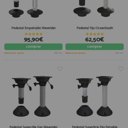
Pedestal Empotrable Waverider
Pedestal Fijo OceanSouth
95,90€
62,50€
comprar
comprar
Seleccionar opción
IVA incl.
Seleccionar opción
IVA incl.
Pedestal Supercifie Gas Waverider
Pedestal Superficie Fijo Extraible