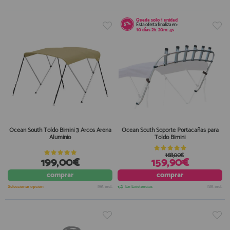
Queda solo
1 unidad
5%
Esta oferta finaliza en:
10
días
2
h:
20
m:
4
s
Ocean South Toldo Bimini 3 Arcos Arena
Ocean South Soporte Portacañas para
Aluminio
Toldo Bimini
168,00€
199,00€
159,90€
comprar
comprar
Seleccionar opción
IVA incl.
En Existencias
IVA incl.