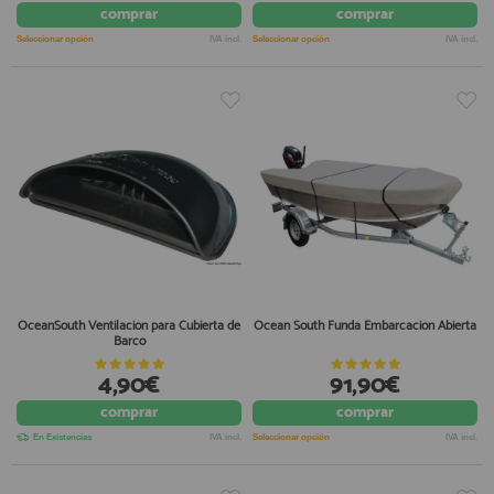
comprar
comprar
Seleccionar opción
IVA incl.
Seleccionar opción
IVA incl.
OceanSouth Ventilación para Cubierta de
Ocean South Funda Embarcación Abierta
Barco
4,90€
91,90€
comprar
comprar
En Existencias
IVA incl.
Seleccionar opción
IVA incl.