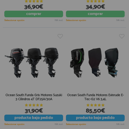
36,90€
34,90€
comprar
comprar
Seleccionar opción
IVA incl.
Seleccionar opción
IVA incl.
Ocean South Funda Gris Motores Suzuki
Ocean South Funda Motores Evinrude E-
3 Cilindros 4T DF25A/30A
Tec-G2 V6 3,4L
31,90€
85,50€
producto
bajo pedido
producto
bajo pedido
Seleccionar opción
IVA incl.
Seleccionar opción
IVA incl.