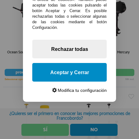
aceptar todas las cookies pulsando el
botón Aceptar y Cerrar. Es posible
rechazarlas todas o seleccionar algunas
de las cookies mediante el botón
Configuración.
Rechazar todas
Ocean South Funda Ventilada Mercury
Ocean South Funda Media Mercury
58,90€
28,50€
producto
bajo pedido
comprar
Aceptar y Cerrar
Seleccionar opción
IVA incl.
Seleccionar opción
IVA incl.
Modifica tu configuración
¿Quieres ser el primero en conocer las mejores promociones de
Francobordo?
SÍ
NO