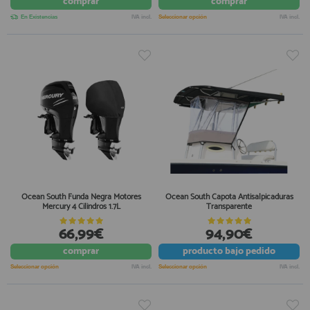
comprar
comprar
En Existencias
IVA incl.
Seleccionar opción
IVA incl.
Ocean South Funda Negra Motores
Ocean South Capota Antisalpicaduras
Mercury 4 Cilindros 1.7L
Transparente
66,99€
94,90€
comprar
producto
bajo pedido
Seleccionar opción
IVA incl.
Seleccionar opción
IVA incl.