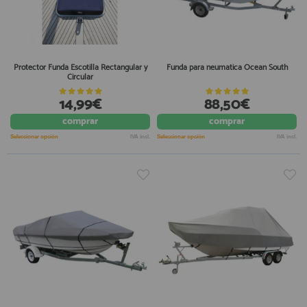
Protector Funda Escotilla Rectangular y
Funda para neumatica Ocean South
Circular
14,99€
88,50€
comprar
comprar
Seleccionar opción
IVA incl.
Seleccionar opción
IVA incl.