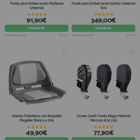
Funda para Embarcacion Multiusos
Funda para Embarcacion Jumbo Universal
Universal
Gris
91,90€
349,00€
comprar
comprar
Seleccionar opción
IVA incl.
Seleccionar opción
IVA incl.
Asiento Polietileno con Respaldo
Ocean South Funda Negra Motores
Plegable Blanco y Gris
Mercury 6Cyl 2.6L
49,90€
77,90€