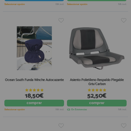
Seleccionar opción
IVA incl.
Seleccionar opción
IVA incl.
Ocean South Funda Winche Autocazante
Asiento Polietileno Respaldo Plegable
Gris/Carbon
18,50€
52,50€
comprar
comprar
Seleccionar opción
IVA incl.
En Existencias
IVA incl.