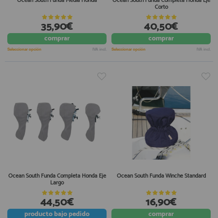
Ocean South Funda Media Honda
Ocean South Funda Completa Honda Eje
Corto
35,90€
40,50€
comprar
comprar
Seleccionar opción
IVA incl.
Seleccionar opción
IVA incl.
Ocean South Funda Completa Honda Eje
Ocean South Funda Winche Standard
Largo
44,50€
16,90€
producto
bajo pedido
comprar