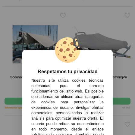
Respetamos tu privacidad
Oceansouth Toldo de Fondeo para
Ocean South Funda para Semirrigida
Nuestro site utiliza cookies técnicas
Velero Botavara
necesarias para el correcto
108,90€
214,50€
funcionamiento del sitio web. Es posible
que además se utilicen otras categorías
comprar
comprar
de cookies para personalizar la
experiencia de usuario, divulgar ofertas
Seleccionar opción
IVA incl.
Seleccionar opción
IVA incl.
comerciales personalizadas o realizar
análisis para optimizar nuestra oferta. El
usuario puede retirar su consentimiento
en todo momento, desde el enlace
«Política de cookies». También puede