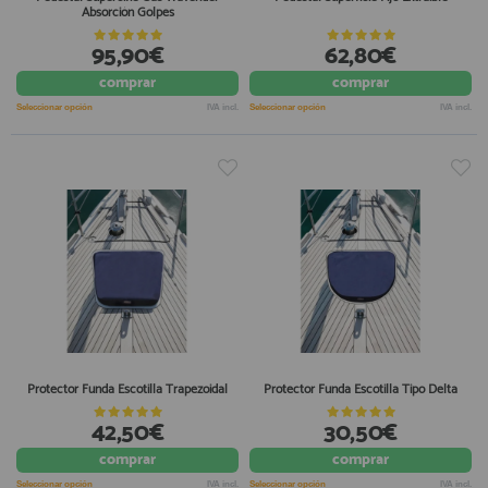
Absorción Golpes
95,90€
62,80€
comprar
comprar
Seleccionar opción
IVA incl.
Seleccionar opción
IVA incl.
Protector Funda Escotilla Trapezoidal
Protector Funda Escotilla Tipo Delta
42,50€
30,50€
comprar
comprar
Seleccionar opción
IVA incl.
Seleccionar opción
IVA incl.