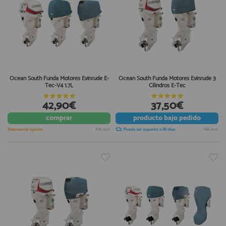
Ocean South Funda Motores Evinrude E-
Ocean South Funda Motores Evinrude 3
Tec-V4 1.7L
Cilindros E-Tec
42,90€
37,50€
comprar
producto
bajo pedido
Seleccionar opción
IVA incl.
Puede ser superior a 30 días
IVA incl.