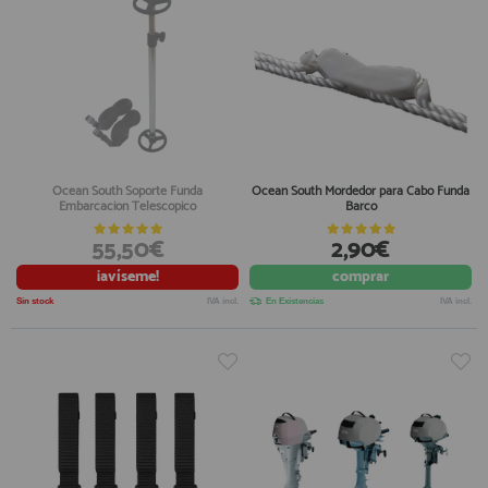
Ocean South Soporte Funda
Ocean South Mordedor para Cabo Funda
Embarcacion Telescopico
Barco
55,50€
2,90€
¡avíseme!
comprar
Sin stock
IVA incl.
En Existencias
IVA incl.