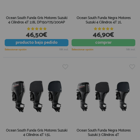
Ocean South Funda Gris Motores Suzuki
Ocean South Funda Negra Motores
4 Cilindros 4T 2.8L DF150/175/200AP
Suzuki 4 Cilindros 4T 2L
46,50€
46,90€
producto
bajo pedido
comprar
Seleccionar opción
IVA incl.
Seleccionar opción
IVA incl.
Ocean South Funda Gris Motores Suzuki
Ocean South Funda Negra Motores
4 Cilindros 4T 1.5L
Suzuki 3 Cilindros 4T