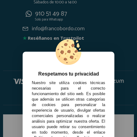
Sábados de 10:00 a 14:00
910 51 49 87
Solo para
Whatsapp
info@francobordo.com
★
Reséñanos en Trustpilot
Respetamos tu privacidad
Nuestro site utiliza cookies técnicas
necesarias para el correcto
funcionamiento del sitio web. Es posible
que además se utilicen otras categorías
de cookies para personalizar la
experiencia de usuario, divulgar ofertas
comerciales personalizadas o realizar
análisis para optimizar nuestra oferta. El
usuario puede retirar su consentimiento
en todo momento, desde el enlace