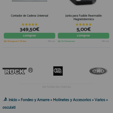
Equipo Personal
Al crear una cuenta en francobordo.com podrás realizar tus
Fondeo y Amarre
compras rápidamente en nuestra tienda virtual, revisar el estado de
Contador de Cadena Universal
Junta para Fusible Rearmable
tus pedidos y consultar tus operaciones anteriores.
Magnetotermico
Fundas, Lonas y Toldos
Kayaks
349,50€
5,00€
¡Adelante! Te estabamos esperando.
Libros
comprar
comprar
registro cliente
Mantenimiento y Limpieza
Entrega en 7-10 días
IVA incl.
En Existencias
IVA incl.
Motonautica
Motores
Navegacion
Acceder al
Neveras y Termos
Área profesionales
Seguridad
ver todas las marcas
Vela y Maniobra
Regístrate y aprovecha los descuentos y ventajas de ser
Profesional de la Náutica
Pesca
Inicio
»
Fondeo y Amarre
»
Molinetes y Accesorios
»
Varios
»
Tiempo Libre
Únete ya a los mas de de 500 Profesionales de la Náutica
osculati
Submarinismo