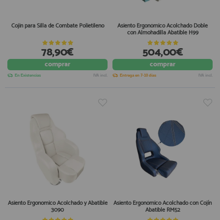
Cojin para Silla de Combate Polietileno
Asiento Ergonómico Acolchado Doble
con Almohadilla Abatible H99
78,90€
504,00€
comprar
comprar
En Existencias
IVA incl.
Entrega en 7-10 días
IVA incl.
Asiento Ergonomico Acolchado y Abatible
Asiento Ergonómico Acolchado con Cojín
3090
Abatible RM52