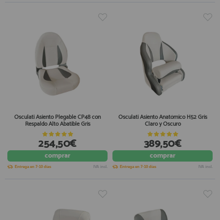
Osculati Asiento Plegable CP48 con
Osculati Asiento Anatómico H52 Gris
Respaldo Alto Abatible Gris
Claro y Oscuro
254,50€
389,50€
comprar
comprar
Entrega en 7-10 días
IVA incl.
Entrega en 7-10 días
IVA incl.