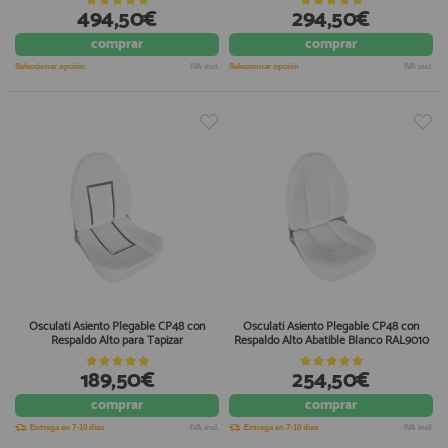
494,50€
294,50€
comprar
comprar
Seleccionar opción
IVA incl.
Seleccionar opción
IVA incl.
Osculati Asiento Plegable CP48 con
Osculati Asiento Plegable CP48 con
Respaldo Alto para Tapizar
Respaldo Alto Abatible Blanco RAL9010
189,50€
254,50€
comprar
comprar
Entrega en 7-10 días
IVA incl.
Entrega en 7-10 días
IVA incl.