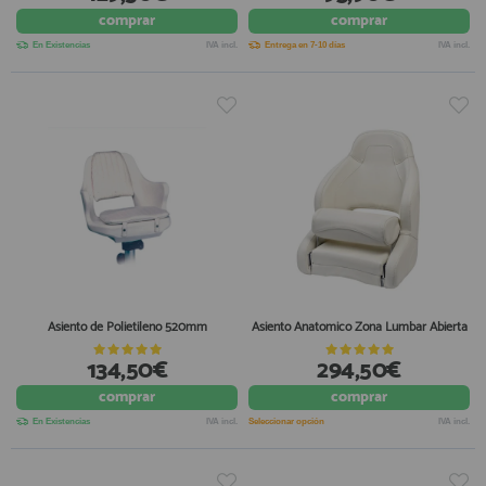
comprar
comprar
registro profesional
AFILIADOS
En Existencias
IVA incl.
Entrega en 7-10 días
IVA incl.
INFORMACION
910 60 71 03
HORARIO de TIENDA:
de 10:00 a 20:00 de Lunes a Viernes
Sábados de 10:00 a 14:00
910 51 49 87
Solo para
Whatsapp
Asiento de Polietileno 520mm
Asiento Anatomico Zona Lumbar Abierta
info@francobordo.com
134,50€
294,50€
comprar
comprar
En Existencias
IVA incl.
Seleccionar opción
IVA incl.