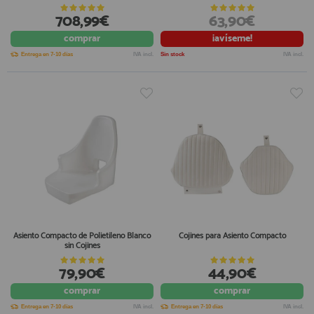
708,99€
63,90€
comprar
¡avíseme!
Entrega en 7-10 días
IVA incl.
Sin stock
IVA incl.
Asiento Compacto de Polietileno Blanco
Cojines para Asiento Compacto
sin Cojines
79,90€
44,90€
comprar
comprar
Entrega en 7-10 días
IVA incl.
Entrega en 7-10 días
IVA incl.