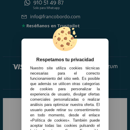
910 51 49 87
Solo para
Whatsapp
info@francobordo.com
★
Reséñanos en Trustpilot
Respetamos tu privacidad
Nuestro site utiliza cookies técnicas
necesarias para el correcto
funcionamiento del sitio web. Es posible
que además se utilicen otras categorías
de cookies para personalizar la
experiencia de usuario, divulgar ofertas
comerciales personalizadas o realizar
análisis para optimizar nuestra oferta. El
usuario puede retirar su consentimiento
en todo momento, desde el enlace
«Política de cookies». También puede
aceptar todas las cookies pulsando el