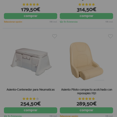
179,50€
314,50€
comprar
comprar
Seleccionar opción
IVA incl.
En Existencias
IVA incl.
Asiento-Contenedor para Neumaticas
Asiento Piloto compacto acolchado con
reposapies H51
254,50€
289,50€
comprar
comprar
En Existencias
IVA incl.
Seleccionar opción
IVA incl.