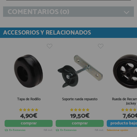
COMENTARIOS (0)
ACCESORIOS Y RELACIONADOS
Tapa de Rodillo
Soporte rueda repuesto
Rueda de Recam
Jockey
4,90€
19,50€
7,60
comprar
comprar
producto
baj
En Existencias
IVA incl.
En Existencias
IVA incl.
Seleccionar opción