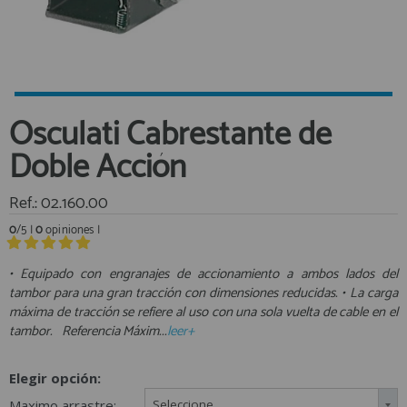
Equipo Personal
Al crear una cuenta en francobordo.com podrás realizar tus
Fondeo y Amarre
compras rápidamente en nuestra tienda virtual, revisar el estado de
tus pedidos y consultar tus operaciones anteriores.
Fundas, Lonas y Toldos
Kayaks
¡Adelante! Te estabamos esperando.
Osculati Cabrestante de
Libros
registro cliente
Doble Acción
Mantenimiento y Limpieza
Motonautica
Ref.: 02.160.00
Motores
0
/5 |
0
opiniones |
Navegacion
Acceder al
Neveras y Termos
Área profesionales
• Equipado con engranajes de accionamiento a ambos lados del
Seguridad
tambor para una gran tracción con dimensiones reducidas. • La carga
máxima de tracción se refiere al uso con una sola vuelta de cable en el
Vela y Maniobra
Regístrate y aprovecha los descuentos y ventajas de ser
tambor. Referencia Máxim...
leer+
Profesional de la Náutica
Pesca
Tiempo Libre
Únete ya a los mas de de 500 Profesionales de la Náutica
Elegir opción:
Submarinismo
Maximo arrastre:
Seleccione...