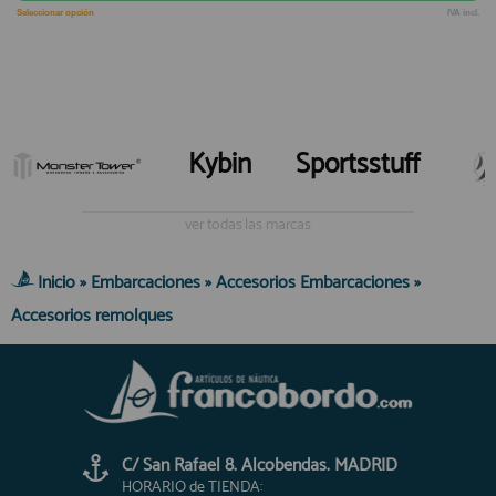
Seleccionar opción
IVA incl.
Kybin
Sportsstuff
ver todas las marcas
Inicio
»
Embarcaciones
»
Accesorios Embarcaciones
»
Accesorios remolques
C/ San Rafael 8. Alcobendas. MADRID
HORARIO de TIENDA: