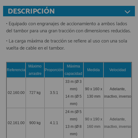
DESCRIPCIÓN
• Equipado con engranajes de accionamiento a ambos lados
del tambor para una gran tracción con dimensiones reducidas.
• La carga máxima de tracción se refiere al uso con una sola
vuelta de cable en el tambor.
Máximo
Máxima
Referencia
Proporción
Medida
Velocidad
arrastre
capacidad
33 m (Ø 3
mm)
90 x 160 x
Adelante,
02.160.00
727 kg
3.5:1
14 m (Ø 5
130 mm
inactivo, inverso
mm)
24 m (Ø 5
mm)
90 x 190 x
Adelante,
02.161.00
900 kg
4.1:1
13 m (Ø 8
160 mm
inactivo, inverso
mm)