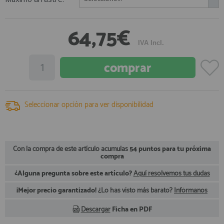
registro profesional
AFILIADOS
64,75€
IVA Incl.
INFORMACION
910 60 71 03
Seleccionar opción para ver disponibilidad
HORARIO de TIENDA:
de 10:00 a 20:00 de Lunes a Viernes
Sábados de 10:00 a 14:00
910 51 49 87
Solo para
Whatsapp
Con la compra de este artículo acumulas
54 puntos para tu próxima
compra
info@francobordo.com
¿Alguna pregunta sobre este artículo?
Aquí resolvemos tus dudas
¡Mejor precio garantizado!
¿Lo has visto más barato?
Infórmanos
Descargar
Ficha en PDF