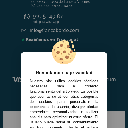
de 10:00 a 20:00 de Lunes a Viernes
Sábados de 10:00 a 14:00
910 51 49 87
Solo para
Whatsapp
info@francobordo.com
★
Reséñanos en Trustpilot
Respetamos tu privacidad
Nuestro site utiliza cookies técnicas
necesarias para el correcto
funcionamiento del sitio web. Es posible
que además se utilicen otras categorías
de cookies para personalizar la
experiencia de usuario, divulgar ofertas
comerciales personalizadas o realizar
análisis para optimizar nuestra oferta. El
usuario puede retirar su consentimiento
en todo momento, desde el enlace