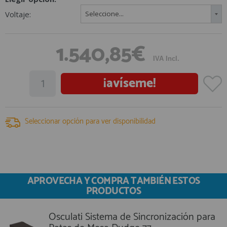
registro profesional
Voltaje:
Seleccione...
AFILIADOS
1.540,85€
INFORMACION
IVA Incl.
¡avíseme!
910 60 71 03
HORARIO de TIENDA:
de 10:00 a 20:00 de Lunes a Viernes
Seleccionar opción para ver disponibilidad
Sábados de 10:00 a 14:00
910 51 49 87
Solo para
Whatsapp
info@francobordo.com
APROVECHA Y COMPRA TAMBIÉN ESTOS
PRODUCTOS
Osculati Sistema de Sincronización para