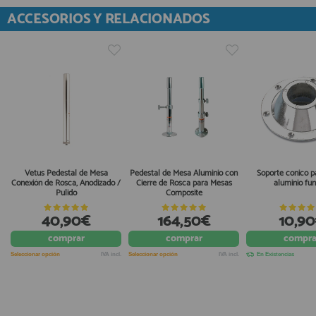
ACCESORIOS Y RELACIONADOS
Vetus Pedestal de Mesa
Pedestal de Mesa Aluminio con
Soporte conico 
Conexión de Rosca, Anodizado /
Cierre de Rosca para Mesas
aluminio fun
Pulido
Composite
40,90€
164,50€
10,9
comprar
comprar
compra
Seleccionar opción
IVA incl.
Seleccionar opción
IVA incl.
En Existencias