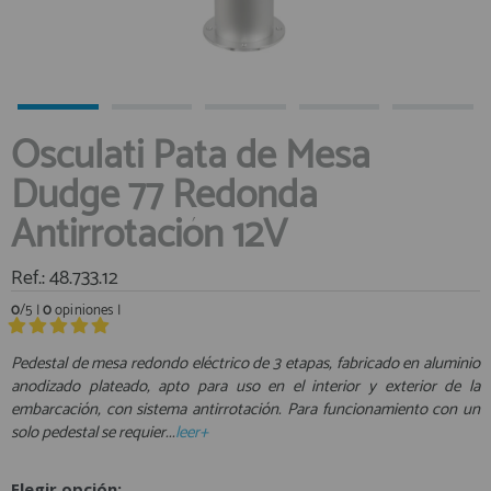
Equipo Personal
Al crear una cuenta en francobordo.com podrás realizar tus
Fondeo y Amarre
compras rápidamente en nuestra tienda virtual, revisar el estado de
tus pedidos y consultar tus operaciones anteriores.
Fundas, Lonas y Toldos
Kayaks
¡Adelante! Te estabamos esperando.
Osculati Pata de Mesa
Libros
registro cliente
Dudge 77 Redonda
Mantenimiento y Limpieza
Antirrotación 12V
Motonautica
Motores
Ref.: 48.733.12
Navegacion
Acceder al
0
/5 |
0
opiniones |
Neveras y Termos
Área profesionales
Seguridad
Pedestal de mesa redondo eléctrico de 3 etapas, fabricado en aluminio
Vela y Maniobra
anodizado plateado, apto para uso en el interior y exterior de la
Regístrate y aprovecha los descuentos y ventajas de ser
embarcación, con sistema antirrotación. Para funcionamiento con un
Profesional de la Náutica
Pesca
solo pedestal se requier...
leer+
Tiempo Libre
Únete ya a los mas de de 500 Profesionales de la Náutica
Submarinismo
Elegir opción: