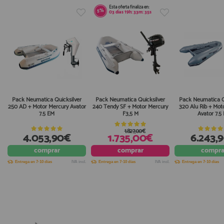
Esta oferta finaliza en:
5%
03
días
19
h:
33
m:
35
s
Pack Neumatica Quicksilver
Pack Neumatica Quicksilver
Pack Neumatica Q
250 AD + Motor Mercury Avator
240 Tendy SF + Motor Mercury
320 Alu Rib + Mot
7.5 EM
F3,5 M
Avator 7.5
1.827,00€
4.053,90€
1.735,00€
6.243,
comprar
comprar
compra
Entrega en 7-10 días
IVA incl.
Entrega en 7-10 días
IVA incl.
Entrega en 7-10 días