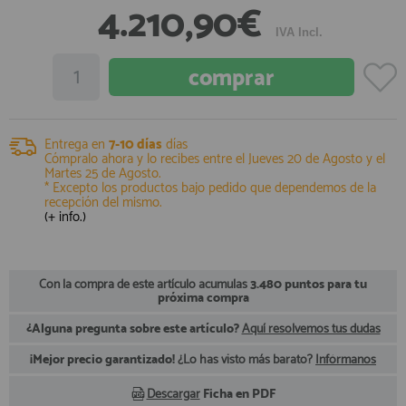
4.210,90€
registro profesional
IVA Incl.
AFILIADOS
INFORMACION
Entrega en
7-10 días
días
Cómpralo ahora y lo recibes entre el
Jueves 20 de Agosto
y el
910 60 71 03
Martes 25 de Agosto
.
* Excepto los productos bajo pedido que dependemos de la
HORARIO de TIENDA:
recepción del mismo.
de 10:00 a 20:00 de Lunes a Viernes
(+ info.)
Sábados de 10:00 a 14:00
910 51 49 87
Solo para
Whatsapp
Con la compra de este artículo acumulas
3.480 puntos para tu
info@francobordo.com
próxima compra
¿Alguna pregunta sobre este artículo?
Aquí resolvemos tus dudas
¡Mejor precio garantizado!
¿Lo has visto más barato?
Infórmanos
Descargar
Ficha en PDF