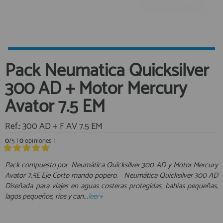
Equipo Personal
Al crear una cuenta en francobordo.com podrás realizar tus
Fondeo y Amarre
compras rápidamente en nuestra tienda virtual, revisar el estado de
tus pedidos y consultar tus operaciones anteriores.
Fundas, Lonas y Toldos
Kayaks
¡Adelante! Te estabamos esperando.
Pack Neumatica Quicksilver
Libros
registro cliente
300 AD + Motor Mercury
Mantenimiento y Limpieza
Avator 7.5 EM
Motonautica
Motores
Ref.: 300 AD + F AV 7.5 EM
Navegacion
Acceder al
0
/5 |
0
opiniones |
Neveras y Termos
Área profesionales
Seguridad
Pack compuesto por ​ Neumática Quicksilver 300 AD y Motor Mercury
Vela y Maniobra
Avator 7.5E Eje Corto mando popero. Neumática Quicksilver 300 AD
Regístrate y aprovecha los descuentos y ventajas de ser
Diseñada para viajes en aguas costeras protegidas, bahías pequeñas,
Profesional de la Náutica
Pesca
lagos pequeños, ríos y can...
leer+
Tiempo Libre
Únete ya a los mas de de 500 Profesionales de la Náutica
Submarinismo