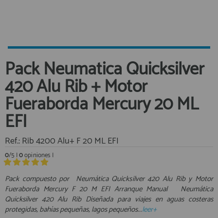
Equipo Personal
Al crear una cuenta en francobordo.com podrás realizar tus
Fondeo y Amarre
compras rápidamente en nuestra tienda virtual, revisar el estado de
tus pedidos y consultar tus operaciones anteriores.
Fundas, Lonas y Toldos
Kayaks
¡Adelante! Te estabamos esperando.
Pack Neumatica Quicksilver
Libros
registro cliente
420 Alu Rib + Motor
Mantenimiento y Limpieza
Fueraborda Mercury 20 ML
Motonautica
Motores
EFI
Navegacion
Acceder al
Ref.: Rib 4200 Alu+ F 20 ML EFI
Neveras y Termos
Área profesionales
Seguridad
0
/5 |
0
opiniones |
Vela y Maniobra
Regístrate y aprovecha los descuentos y ventajas de ser
Pack compuesto por ​ Neumática Quicksilver 420 Alu Rib y Motor
Profesional de la Náutica
Pesca
Fueraborda Mercury F 20 M EFI Arranque Manual Neumática
Quicksilver 420 Alu Rib Diseñada para viajes en aguas costeras
Tiempo Libre
Únete ya a los mas de de 500 Profesionales de la Náutica
protegidas, bahías pequeñas, lagos pequeños...
leer+
Submarinismo