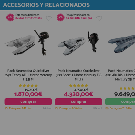
ACCESORIOS Y RELACIONADOS
Esta oferta finaliza en:
Esta oferta finaliza en:
5%
5%
04
días
01
h:
03
m:
55
s
04
días
01
h:
03
m:
55
s
Pack Neumatica Quicksilver
Pack Neumatica Quicksilver
Pack Neumatica Q
240 Tendy AD + Motor Mercury
300 Sport + Motor Mercury F 8
420 Alu Rib + Moto
F 3,5 M
M EFi
Mercury 25 M
1.972,00€
4.550,00€
1.870,00€
4.320,00€
9.649,
comprar
comprar
compra
Entrega en 7-10 días
IVA incl.
Entrega en 7-10 días
IVA incl.
Entrega en 7-10 días