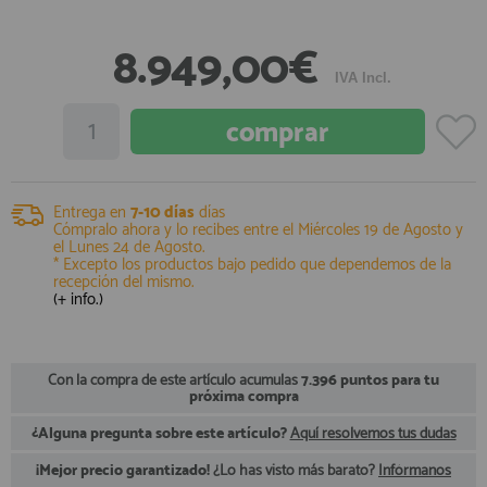
registro profesional
8.949,00€
AFILIADOS
IVA Incl.
INFORMACION
910 60 71 03
Entrega en
7-10 días
días
Cómpralo ahora y lo recibes entre el
Miércoles 19 de Agosto
y
HORARIO de TIENDA:
el
Lunes 24 de Agosto
.
de 10:00 a 20:00 de Lunes a Viernes
* Excepto los productos bajo pedido que dependemos de la
Sábados de 10:00 a 14:00
recepción del mismo.
910 51 49 87
(+ info.)
Solo para
Whatsapp
info@francobordo.com
Con la compra de este artículo acumulas
7.396 puntos para tu
próxima compra
¿Alguna pregunta sobre este artículo?
Aquí resolvemos tus dudas
¡Mejor precio garantizado!
¿Lo has visto más barato?
Infórmanos