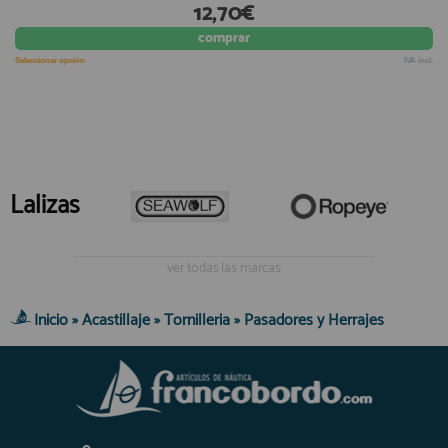
12,70€
comprar
Seleccionar opción
IVA incl.
Lalizas
ver todas las marcas
Inicio
»
Acastillaje
»
Tornilleria
»
Pasadores y Herrajes