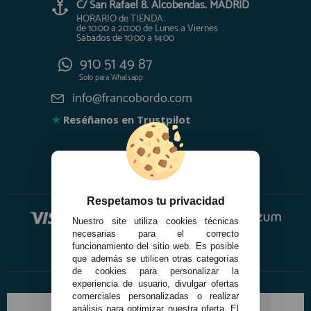
C/ San Rafael 8. Alcobendas. MADRID
HORARIO de TIENDA:
de 10:00 a 20:00 de Lunes a Viernes
Sábados de 10:00 a 14:00
910 51 49 87
Solo para
Whatsapp
info@francobordo.com
★
Reséñanos en Trustpilot
Respetamos tu privacidad
Nuestro site utiliza cookies técnicas
necesarias para el correcto
funcionamiento del sitio web. Es posible
que además se utilicen otras categorías
de cookies para personalizar la
experiencia de usuario, divulgar ofertas
comerciales personalizadas o realizar
análisis para optimizar nuestra oferta. El