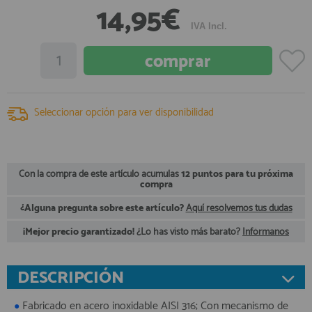
14,95€
registro profesional
IVA Incl.
AFILIADOS
INFORMACION
Seleccionar opción para ver disponibilidad
910 60 71 03
HORARIO de TIENDA:
de 10:00 a 20:00 de Lunes a Viernes
Sábados de 10:00 a 14:00
Con la compra de este artículo acumulas
12 puntos para tu próxima
compra
910 51 49 87
Solo para
Whatsapp
¿Alguna pregunta sobre este artículo?
Aquí resolvemos tus dudas
info@francobordo.com
¡Mejor precio garantizado!
¿Lo has visto más barato?
Infórmanos
DESCRIPCIÓN
Fabricado en acero inoxidable AISI 316; Con mecanismo de
●