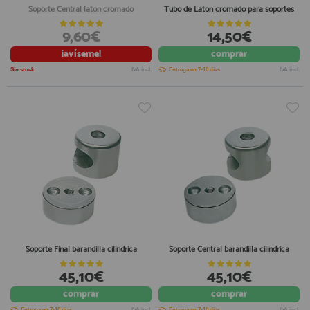
Soporte Central laton cromado
Tubo de Laton cromado para soportes
9,60€
14,50€
¡avíseme!
comprar
Sin stock
IVA incl.
Entrega en 7-10 días
IVA incl.
Soporte Final barandilla cilindrica
Soporte Central barandilla cilindrica
45,10€
45,10€
comprar
comprar
Entrega en 7-10 días
IVA incl.
Entrega en 7-10 días
IVA incl.