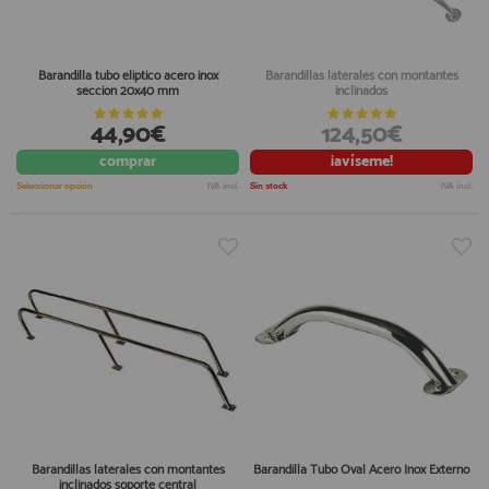
Barandilla tubo eliptico acero inox
Barandillas laterales con montantes
seccion 20x40 mm
inclinados
44,90€
124,50€
comprar
¡avíseme!
Seleccionar opción
IVA incl.
Sin stock
IVA incl.
Barandillas laterales con montantes
Barandilla Tubo Oval Acero Inox Externo
inclinados soporte central