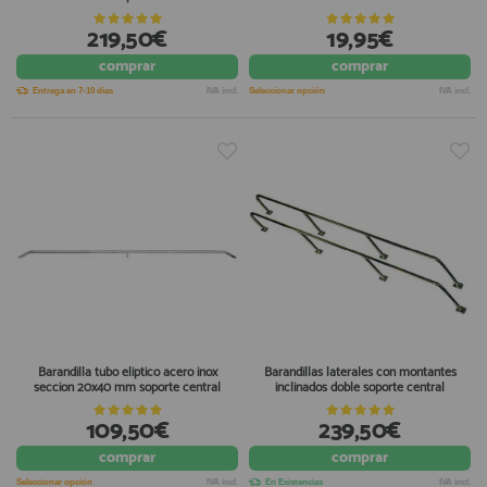
219,50€
19,95€
comprar
comprar
Entrega en 7-10 días
IVA incl.
Seleccionar opción
IVA incl.
Barandilla tubo eliptico acero inox
Barandillas laterales con montantes
seccion 20x40 mm soporte central
inclinados doble soporte central
109,50€
239,50€
comprar
comprar
Seleccionar opción
IVA incl.
En Existencias
IVA incl.