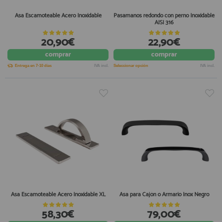
Asa Escamoteable Acero Inoxidable
Pasamanos redondo con perno Inoxidable
AISI 316
20,90€
22,90€
comprar
comprar
Entrega en 7-10 días
IVA incl.
Seleccionar opción
IVA incl.
Asa Escamoteable Acero Inoxidable XL
Asa para Cajón o Armario Inox Negro
58,30€
79,00€