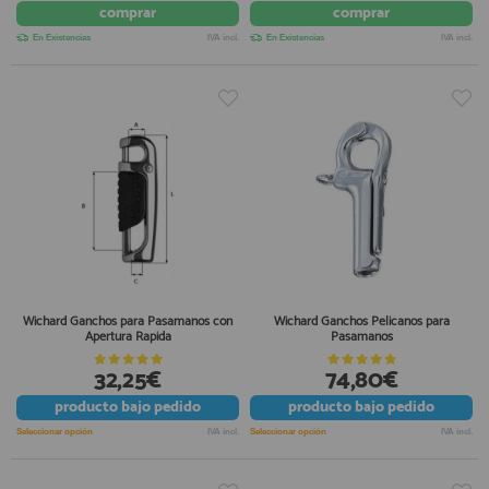
comprar
comprar
En Existencias
IVA incl.
En Existencias
IVA incl.
Wichard Ganchos para Pasamanos con
Wichard Ganchos Pelicanos para
Apertura Rapida
Pasamanos
32,25€
74,80€
producto
bajo pedido
producto
bajo pedido
Seleccionar opción
IVA incl.
Seleccionar opción
IVA incl.