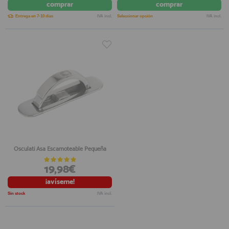
comprar
comprar
Entrega en 7-10 días
IVA incl.
Seleccionar opción
IVA incl.
Osculati Asa Escamoteable Pequeña
19,98€
¡avíseme!
Sin stock
IVA incl.