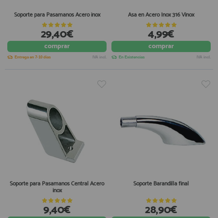
Soporte para Pasamanos Acero inox
Asa en Acero Inox 316 Vinox
29,40€
4,99€
comprar
comprar
Entrega en 7-10 días
IVA incl.
En Existencias
IVA incl.
Soporte para Pasamanos Central Acero
Soporte Barandilla final
inox
9,40€
28,90€