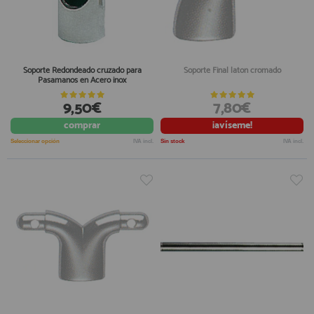
Soporte Redondeado cruzado para
Soporte Final laton cromado
Pasamanos en Acero inox
9,50€
7,80€
comprar
¡avíseme!
Seleccionar opción
IVA incl.
Sin stock
IVA incl.