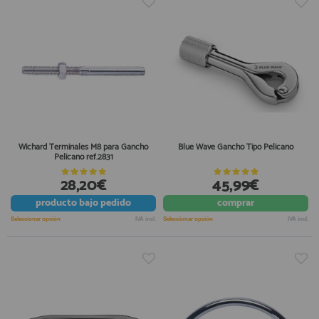
Wichard Terminales M8 para Gancho
Blue Wave Gancho Tipo Pelicano
Pelicano ref.2831
28,20€
45,99€
producto
bajo pedido
comprar
Seleccionar opción
IVA incl.
Seleccionar opción
IVA incl.