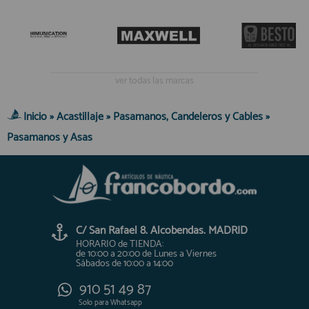
ver todas las marcas
Inicio
»
Acastillaje
»
Pasamanos, Candeleros y Cables
»
Pasamanos y Asas
C/ San Rafael 8. Alcobendas. MADRID
HORARIO de TIENDA:
de 10:00 a 20:00 de Lunes a Viernes
Sábados de 10:00 a 14:00
910 51 49 87
Solo para
Whatsapp