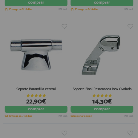
comprar
comprar
Entrega en 7-10 días
IVA incl.
Entrega en 7-10 días
IVA incl.
Soporte Barandilla central
Soporte Final Pasamanos Inox Ovalada
22,90€
14,30€
comprar
comprar
Entrega en 7-10 días
IVA incl.
Seleccionar opción
IVA incl.