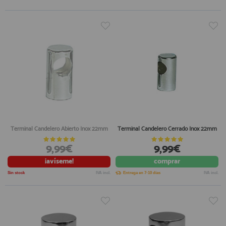
Terminal Candelero Abierto Inox 22mm
Terminal Candelero Cerrado Inox 22mm
9,99€
9,99€
¡avíseme!
comprar
Sin stock
IVA incl.
Entrega en 7-10 días
IVA incl.