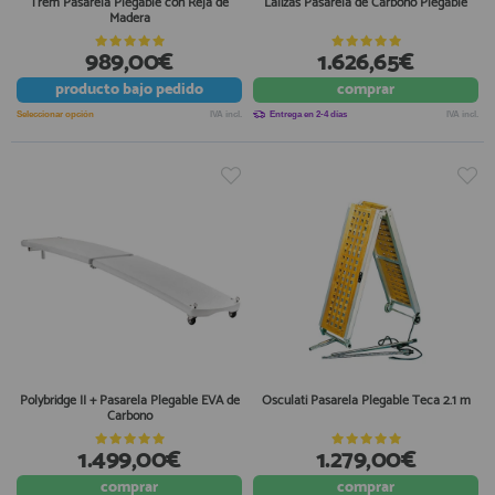
Trem Pasarela Plegable con Reja de
Lalizas Pasarela de Carbono Plegable
Madera
989,00€
1.626,65€
producto
bajo pedido
comprar
Seleccionar opción
IVA incl.
Entrega en 2-4 días
IVA incl.
Polybridge II + Pasarela Plegable EVA de
Osculati Pasarela Plegable Teca 2.1 m
Carbono
1.499,00€
1.279,00€
comprar
comprar