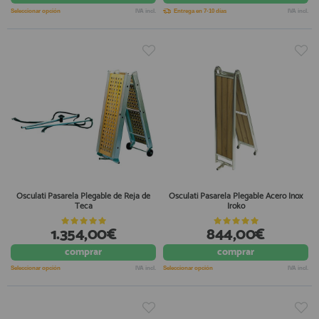
Seleccionar opción
IVA incl.
Entrega en 7-10 días
IVA incl.
Osculati Pasarela Plegable de Reja de
Osculati Pasarela Plegable Acero Inox
Teca
Iroko
1.354,00€
844,00€
comprar
comprar
Seleccionar opción
IVA incl.
Seleccionar opción
IVA incl.