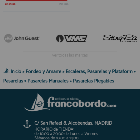
Sin stock
IVA incl.
ver todas las marcas
Inicio
»
Fondeo y Amarre
»
Escaleras, Pasarelas y Plataform
»
Pasarelas
»
Pasarelas Manuales
»
Pasarelas Plegables
C/ San Rafael 8. Alcobendas. MADRID
HORARIO de TIENDA:
de 10:00 a 20:00 de Lunes a Viernes
Sábados de 10:00 a 14:00