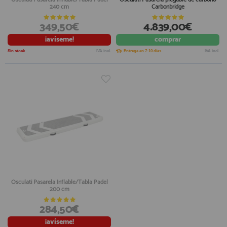
240 cm
Carbonbridge
349,50€
4.839,00€
¡avíseme!
comprar
Sin stock
IVA incl.
Entrega en 7-10 días
IVA incl.
Osculati Pasarela Inflable/Tabla Padel
200 cm
284,50€
¡avíseme!