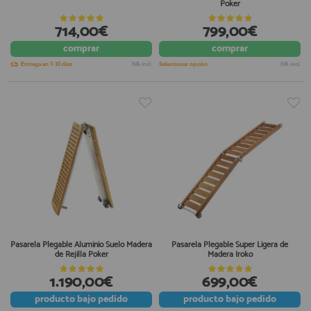
Poker
registro profesional
714,00€
799,00€
AFILIADOS
comprar
comprar
Entrega en 7-10 días
IVA incl.
Seleccionar opción
IVA incl.
INFORMACION
910 60 71 03
HORARIO de TIENDA:
de 10:00 a 20:00 de Lunes a Viernes
Sábados de 10:00 a 14:00
910 51 49 87
Solo para
Whatsapp
info@francobordo.com
Pasarela Plegable Aluminio Suelo Madera
Pasarela Plegable Super Ligera de
de Rejilla Poker
Madera Iroko
1.190,00€
699,00€
producto
bajo pedido
producto
bajo pedido