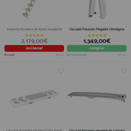
Pasarela/Escalera de Acero Inoxidable
Osculati Pasarela Plegable Ultraligera
2.179,00€
1.349,00€
¡avíseme!
comprar
Sin stock
IVA incl.
En Existencias
IVA incl.
Osculati Pasarela Inflable/Tabla Padel
Osculati Pasarela plegable de carbono