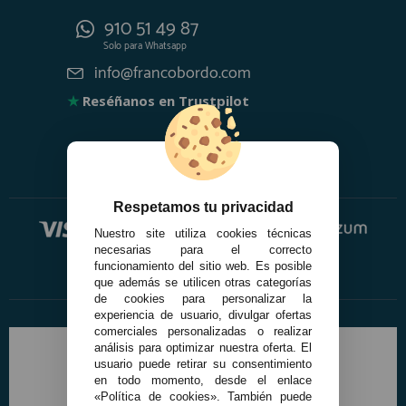
910 51 49 87
Solo para
Whatsapp
info@francobordo.com
★
Reséñanos en Trustpilot
Respetamos tu privacidad
Nuestro site utiliza cookies técnicas
necesarias para el correcto
funcionamiento del sitio web. Es posible
que además se utilicen otras categorías
de cookies para personalizar la
experiencia de usuario, divulgar ofertas
comerciales personalizadas o realizar
análisis para optimizar nuestra oferta. El
usuario puede retirar su consentimiento
en todo momento, desde el enlace
«Política de cookies». También puede