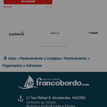
¡avíseme!
Sin stock
IVA incl.
ver todas las marcas
Inicio
»
Mantenimiento y Limpieza
»
Mantenimiento
»
Pegamentos y Adhesivos
C/ San Rafael 8. Alcobendas. MADRID
HORARIO de TIENDA:
de 10:00 a 20:00 de Lunes a Viernes