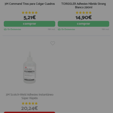
3M Command Tiras para Colgar Cuadros
TORGGLER Adhesivo Hibrido Strong
Blanco 290ml
5,21€
14,90€
comprar
comprar
En Existencias
IVA incl.
En Existencias
IVA incl.
3M Scotch-Weld Adhesivo Instantáneo
Súper Rápido
20,24€