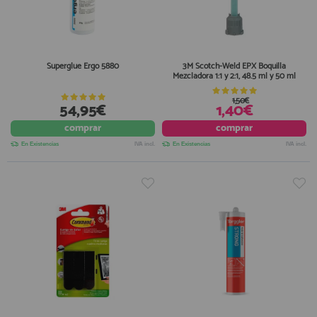
Superglue Ergo 5880
3M Scotch-Weld EPX Boquilla
Mezcladora 1:1 y 2:1, 48.5 ml y 50 ml
1,50€
54,95€
1,40€
comprar
comprar
En Existencias
IVA incl.
En Existencias
IVA incl.