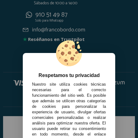
Sábados de 10:00 a 14:00
910 51 49 87
Solo para
Whatsapp
info@francobordo.com
★
Reséñanos en Trustpilot
Respetamos tu privacidad
Nuestro site utiliza cookies técnicas
necesarias para el correcto
funcionamiento del sitio web. Es posible
que además se utilicen otras categorías
de cookies para personalizar la
experiencia de usuario, divulgar ofertas
comerciales personalizadas o realizar
análisis para optimizar nuestra oferta. El
usuario puede retirar su consentimiento
en todo momento, desde el enlace