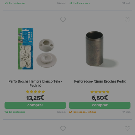
En Existencias
IVA incl.
En Existencias
IVA incl.
Perfix Broche Hembra Blanco Tela -
Perforadora- 13mm Broches Perfix
Pack 10
13,25€
6,50€
comprar
comprar
En Existencias
IVA incl.
Entrega en 7-10 días
IVA incl.