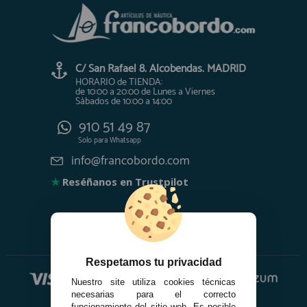
C/ San Rafael 8. Alcobendas. MADRID
HORARIO de TIENDA:
de 10:00 a 20:00 de Lunes a Viernes
Sábados de 10:00 a 14:00
910 51 49 87
Solo para
Whatsapp
info@francobordo.com
★
Reséñanos en Trustpilot
Respetamos tu privacidad
Nuestro site utiliza cookies técnicas
necesarias para el correcto
funcionamiento del sitio web. Es posible