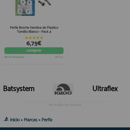
Perfix Broche Hembra de Plastico
Tornillo Blanco - Pack 4
6,75€
comprar
En Existencias
IVA incl.
Batsystem
Ultraflex
ver todas las marcas
Inicio
»
Marcas
»
Perfix