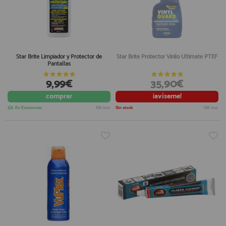
Star Brite Limpiador y Protector de
Star Brite Protector Vinilo Ultimate PTEF
Pantallas
9,99€
35,90€
comprar
¡avíseme!
En Existencias
IVA incl.
Sin stock
IVA incl.