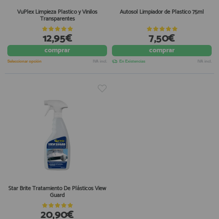
VuPlex Limpieza Plastico y Vinilos
Autosol Limpiador de Plastico 75ml
Transparentes
12,95€
7,50€
comprar
comprar
Seleccionar opción
IVA incl.
En Existencias
IVA incl.
Star Brite Tratamiento De Plásticos View
Guard
20,90€