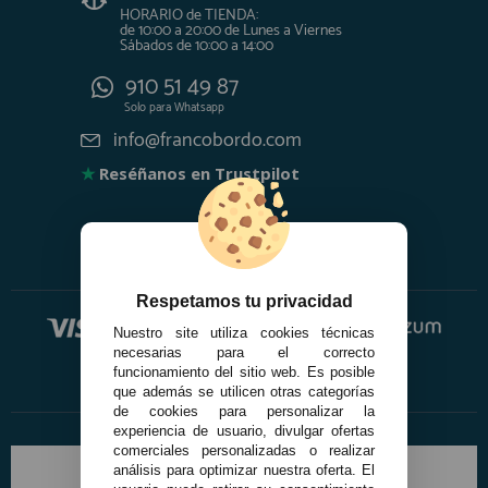
HORARIO de TIENDA:
de 10:00 a 20:00 de Lunes a Viernes
Sábados de 10:00 a 14:00
910 51 49 87
Solo para
Whatsapp
info@francobordo.com
★
Reséñanos en Trustpilot
Respetamos tu privacidad
Nuestro site utiliza cookies técnicas
necesarias para el correcto
funcionamiento del sitio web. Es posible
que además se utilicen otras categorías
de cookies para personalizar la
experiencia de usuario, divulgar ofertas
comerciales personalizadas o realizar
análisis para optimizar nuestra oferta. El