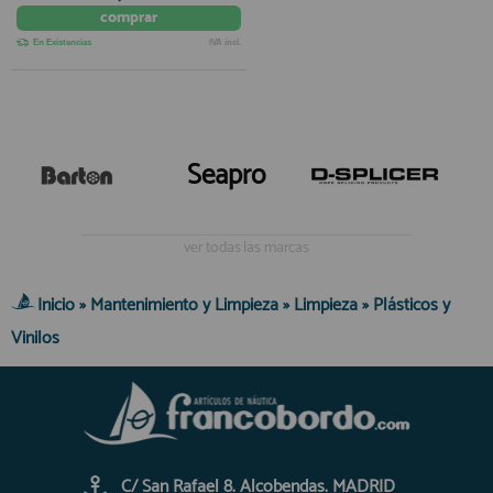
comprar
En Existencias
IVA incl.
Seapro
ver todas las marcas
Inicio
»
Mantenimiento y Limpieza
»
Limpieza
»
Plásticos y
Vinilos
C/ San Rafael 8. Alcobendas. MADRID