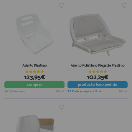
Asiento Plastimo
Asiento Polietileno Plegable Plastimo
123,95€
102,25€
comprar
producto
bajo pedido
En Existencias
IVA incl.
Puede ser superior a 30 días
IVA incl.