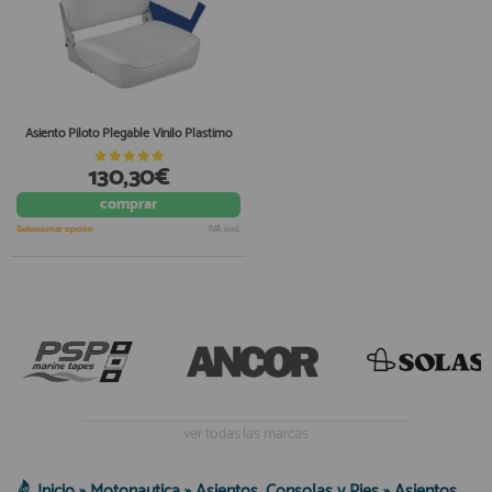
Asiento Piloto Plegable Vinilo Plastimo
130,30€
comprar
Seleccionar opción
IVA incl.
ver todas las marcas
Inicio
»
Motonautica
»
Asientos, Consolas y Pies
»
Asientos