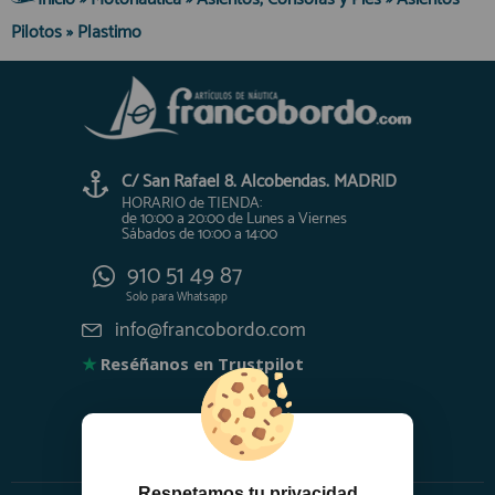
Pilotos
»
Plastimo
C/ San Rafael 8. Alcobendas. MADRID
HORARIO de TIENDA:
de 10:00 a 20:00 de Lunes a Viernes
Sábados de 10:00 a 14:00
910 51 49 87
Solo para
Whatsapp
info@francobordo.com
★
Reséñanos en Trustpilot
Respetamos tu privacidad