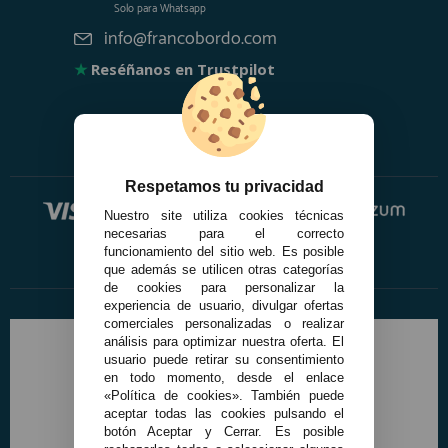
Solo para
Whatsapp
registro profesional
info@francobordo.com
AFILIADOS
★
Reséñanos en Trustpilot
INFORMACION
910 60 71 03
Respetamos tu privacidad
HORARIO de TIENDA:
Nuestro site utiliza cookies técnicas
de 10:00 a 20:00 de Lunes a Viernes
necesarias para el correcto
Sábados de 10:00 a 14:00
funcionamiento del sitio web. Es posible
que además se utilicen otras categorías
910 51 49 87
Solo para
Whatsapp
de cookies para personalizar la
experiencia de usuario, divulgar ofertas
info@francobordo.com
comerciales personalizadas o realizar
análisis para optimizar nuestra oferta. El
usuario puede retirar su consentimiento
en todo momento, desde el enlace
«Política de cookies». También puede
aceptar todas las cookies pulsando el
botón Aceptar y Cerrar. Es posible