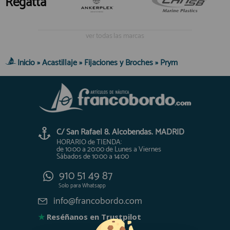
Regatta
ver todas las marcas
Inicio
»
Acastillaje
»
Fijaciones y Broches
»
Prym
C/ San Rafael 8. Alcobendas. MADRID
HORARIO de TIENDA:
de 10:00 a 20:00 de Lunes a Viernes
Sábados de 10:00 a 14:00
910 51 49 87
Solo para
Whatsapp
info@francobordo.com
★
Reséñanos en Trustpilot