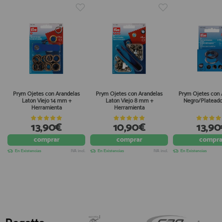
Prym Ojetes con Arandelas
Prym Ojetes con Arandelas
Prym Ojetes con 
Latón Viejo 14 mm +
Latón Viejo 8 mm +
Negro/Platead
Herramienta
Herramienta
13,90€
10,90€
13,9
comprar
comprar
compra
En Existencias
IVA incl.
En Existencias
IVA incl.
En Existencias