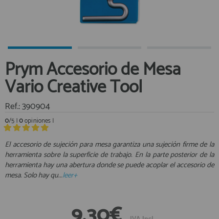
Equipo Personal
Al crear una cuenta en francobordo.com podrás realizar tus
Fondeo y Amarre
compras rápidamente en nuestra tienda virtual, revisar el estado de
tus pedidos y consultar tus operaciones anteriores.
Fundas, Lonas y Toldos
Kayaks
¡Adelante! Te estabamos esperando.
Prym Accesorio de Mesa
Libros
registro cliente
Vario Creative Tool
Mantenimiento y Limpieza
Motonautica
Ref.: 390904
Motores
0
/5 |
0
opiniones |
Navegacion
Acceder al
Neveras y Termos
Área profesionales
El accesorio de sujeción para mesa garantiza una sujeción firme de la
herramienta sobre la superficie de trabajo. En la parte posterior de la
Seguridad
herramienta hay una abertura donde se puede acoplar el accesorio de
Vela y Maniobra
Regístrate y aprovecha los descuentos y ventajas de ser
mesa. Solo hay qu...
leer+
Profesional de la Náutica
Pesca
Tiempo Libre
Únete ya a los mas de de 500 Profesionales de la Náutica
9,30€
Submarinismo
IVA Incl.