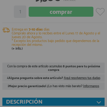
registro profesional
AFILIADOS
INFORMACION
Entrega en
7-10 días
días
Cómpralo ahora y lo recibes entre el
Lunes 17 de Agosto
y el
Jueves 20 de Agosto
.
* Excepto los productos bajo pedido que dependemos de la
recepción del mismo.
910 60 71 03
(+ info.)
HORARIO de TIENDA:
de 10:00 a 20:00 de Lunes a Viernes
Sábados de 10:00 a 14:00
910 51 49 87
Con la compra de este artículo acumulas
8 puntos para tu próxima
Solo para
Whatsapp
compra
info@francobordo.com
¿Alguna pregunta sobre este artículo?
Aquí resolvemos tus dudas
¡Mejor precio garantizado!
¿Lo has visto más barato?
Infórmanos
DESCRIPCIÓN