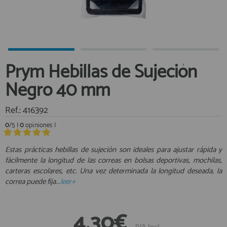
Equipo Personal
Al crear una cuenta en francobordo.com podrás realizar tus
Fondeo y Amarre
compras rápidamente en nuestra tienda virtual, revisar el estado de
tus pedidos y consultar tus operaciones anteriores.
Fundas, Lonas y Toldos
Kayaks
¡Adelante! Te estabamos esperando.
Prym Hebillas de Sujeción
Libros
registro cliente
Negro 40 mm
Mantenimiento y Limpieza
Motonautica
Ref.: 416392
Motores
0
/5 |
0
opiniones |
Navegacion
Acceder al
Neveras y Termos
Área profesionales
Estas prácticas hebillas de sujeción son ideales para ajustar rápida y
fácilmente la longitud de las correas en bolsas deportivas, mochilas,
Seguridad
carteras escolares, etc. Una vez determinada la longitud deseada, la
Vela y Maniobra
Regístrate y aprovecha los descuentos y ventajas de ser
correa puede fija...
leer+
Profesional de la Náutica
Pesca
Tiempo Libre
Únete ya a los mas de de 500 Profesionales de la Náutica
4,30€
Submarinismo
IVA Incl.