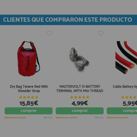
CLIENTES QUE COMPRARON ESTE PRODUCTO
Dry Bag Tenere Red With
MASTERVOLT D-BATTERY
Cable Battery b
Shoulder Strap
TERMINAL WITH M10 THREAD
15,85€
4,99€
5,95
comprar
comprar
compra
Seleccionar opción
IVA incl.
Seleccionar opción
IVA incl.
Seleccionar opción