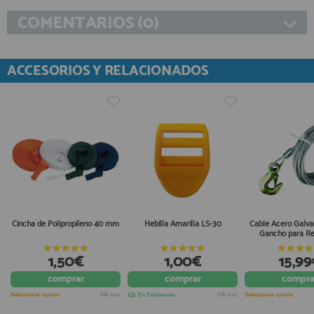
COMENTARIOS (0)
ACCESORIOS Y RELACIONADOS
Cincha de Polipropileno 40 mm
Hebilla Amarilla LS-30
Cable Acero Galva
Gancho para R
1,50€
1,00€
15,99
comprar
comprar
compra
Seleccionar opción
IVA incl.
En Existencias
IVA incl.
Seleccionar opción