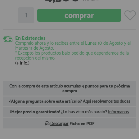
registro profesional
AFILIADOS
INFORMACION
En Existencias
Cómpralo ahora y lo recibes entre el
Lunes 10 de Agosto
y el
Martes 11 de Agosto
.
* Excepto los productos bajo pedido que dependemos de la
recepción del mismo.
910 60 71 03
(+ info.)
HORARIO de TIENDA:
de 10:00 a 20:00 de Lunes a Viernes
Sábados de 10:00 a 14:00
910 51 49 87
Con la compra de este artículo acumulas
4 puntos para tu próxima
Solo para
Whatsapp
compra
info@francobordo.com
¿Alguna pregunta sobre este artículo?
Aquí resolvemos tus dudas
¡Mejor precio garantizado!
¿Lo has visto más barato?
Infórmanos
Descargar
Ficha en PDF