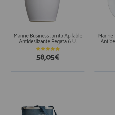
AFILIADOS
INFORMACION
Marine Business Jarrita Apilable
Marine
Antideslizante Regata 6 U.
Antide
910 60 71 03
58,05€
HORARIO de TIENDA:
de 10:00 a 20:00 de Lunes a Viernes
Sábados de 10:00 a 14:00
910 51 49 87
Solo para
Whatsapp
info@francobordo.com