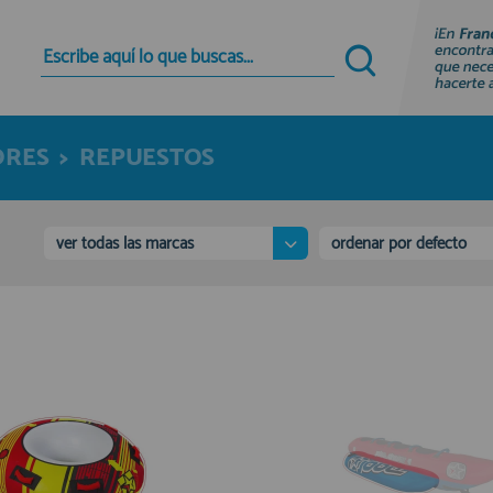
Quiero registrarme
Nuevo cliente
ORES
>
REPUESTOS
Al crear una cuenta en francobordo.com podrás
realizar tus compras rápidamente en nuestra
tienda virtual, revisar el estado de tus pedidos y
consultar tus operaciones anteriores.
ver todas las marcas
ordenar por defecto
¡Adelante! Te estabamos esperando.
registro cliente