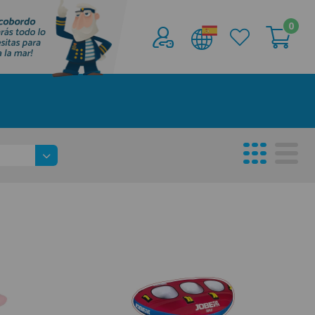
0
Acceder al
Área profesionales
Regístrate y aprovecha los descuentos y
ventajas de ser Profesional de la Náutica
Únete ya a los mas de de 500 Profesionales de
la Náutica
registro profesional