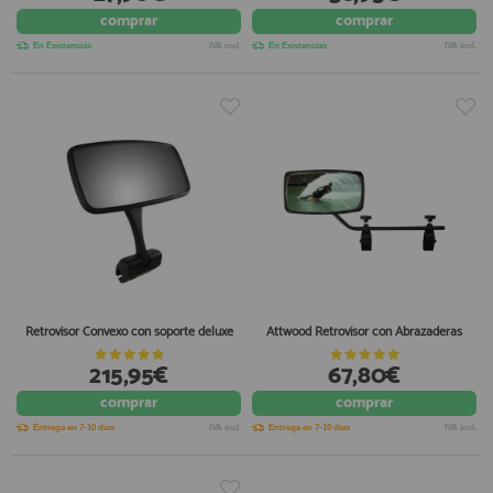
comprar
comprar
registro profesional
AFILIADOS
En Existencias
IVA incl.
En Existencias
IVA incl.
INFORMACION
910 60 71 03
HORARIO de TIENDA:
de 10:00 a 20:00 de Lunes a Viernes
Sábados de 10:00 a 14:00
910 51 49 87
Solo para
Whatsapp
Retrovisor Convexo con soporte deluxe
Attwood Retrovisor con Abrazaderas
info@francobordo.com
215,95€
67,80€
comprar
comprar
Entrega en 7-10 días
IVA incl.
Entrega en 7-10 días
IVA incl.