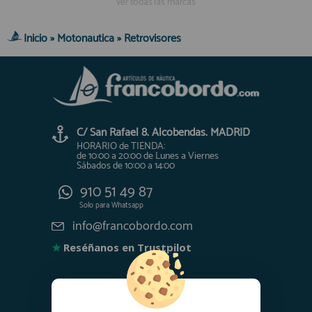
ver todas las marcas
Inicio
»
Motonautica
»
Retrovisores
C/ San Rafael 8. Alcobendas. MADRID
HORARIO de TIENDA:
de 10:00 a 20:00 de Lunes a Viernes
Sábados de 10:00 a 14:00
910 51 49 87
Solo para
Whatsapp
info@francobordo.com
★
Reséñanos en Trustpilot