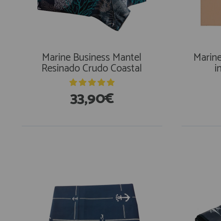
Equipo Personal
Fondeo y Amarre
Fundas, Lonas y Toldos
Kayaks
Marine Business Mantel
Marine
Resinado Crudo Coastal
i
Libros
Mantenimiento y Limpieza
33,90€
Motonautica
Motores
Navegacion
Neveras y Termos
Seguridad
Vela y Maniobra
Pesca
Tiempo Libre
Submarinismo