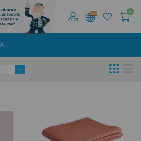
0
Acceder al
Área profesionales
NA
Regístrate y aprovecha los descuentos y
ventajas de ser Profesional de la Náutica
Únete ya a los mas de de 500 Profesionales de
la Náutica
registro profesional