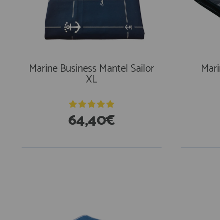
AFILIADOS
INFORMACION
Marine Business Mantel Sailor
Mari
XL
910 60 71 03
HORARIO de TIENDA:
de 10:00 a 20:00 de Lunes a Viernes
64,40€
Sábados de 10:00 a 14:00
910 51 49 87
Solo para
Whatsapp
info@francobordo.com