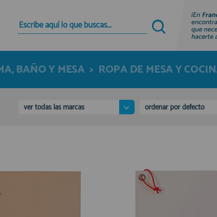
Quiero registrarme
Nuevo cliente
MA, BAÑO Y MESA
>
ROPA DE MESA Y COCI
Al crear una cuenta en francobordo.com podrás
realizar tus compras rápidamente en nuestra
tienda virtual, revisar el estado de tus pedidos y
consultar tus operaciones anteriores.
ver todas las marcas
ordenar por defecto
¡Adelante! Te estabamos esperando.
registro cliente