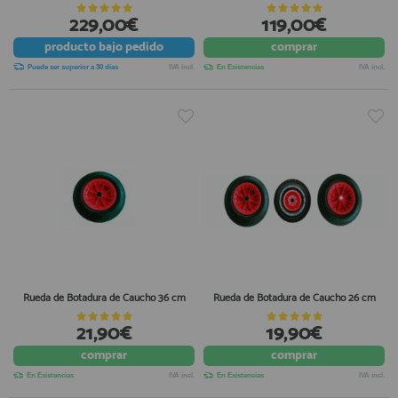
229,00€
119,00€
registro profesional
AFILIADOS
producto
bajo pedido
comprar
Puede ser superior a 30 días
IVA incl.
En Existencias
IVA incl.
INFORMACION
910 60 71 03
HORARIO de TIENDA:
de 10:00 a 20:00 de Lunes a Viernes
Sábados de 10:00 a 14:00
910 51 49 87
Solo para
Whatsapp
info@francobordo.com
Rueda de Botadura de Caucho 36 cm
Rueda de Botadura de Caucho 26 cm
21,90€
19,90€
comprar
comprar
En Existencias
IVA incl.
En Existencias
IVA incl.