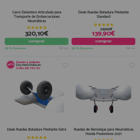
Carro Delantero Articulado para
Davis Ruedas Botadura Pivotante
Transporte de Embarcaciones
Standard
Neumáticas
239,00€
320,10€
139,90€
comprar
comprar
En Existencias
IVA incl.
En Existencias
IVA incl.
Quedan
5
unidades
48%
Esta oferta finaliza en:
12
días
22
h:
17
m:
21
s
Davis Ruedas Botadura Pivotante Extra
Ruedas de Remolque para Neumaticas
Honda Posteriores 2021