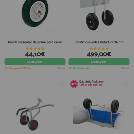
Rueda recambio de goma para carro
Plastimo Ruedas Botadura 26 cm
44,10€
499,00€
comprar
comprar
Entrega en 7-10 días
IVA incl.
En Existencias
IVA incl.
Esta oferta finaliza en:
41%
12
días
22
h:
17
m:
24
s