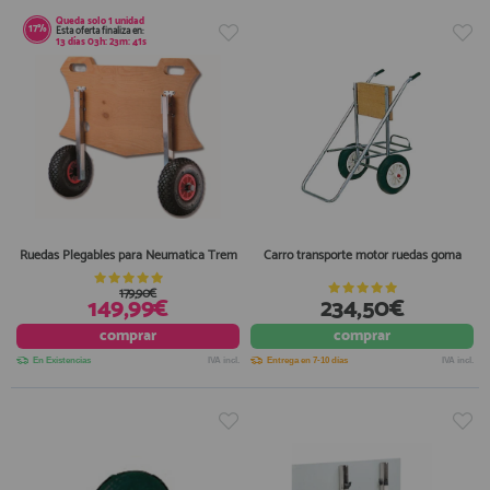
Queda solo
1 unidad
17%
Esta oferta finaliza en:
13
días
03
h:
23
m:
41
s
Ruedas Plegables para Neumatica Trem
Carro transporte motor ruedas goma
179,90€
149,99€
234,50€
comprar
comprar
En Existencias
IVA incl.
Entrega en 7-10 días
IVA incl.