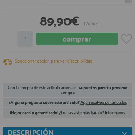
registro profesional
AFILIADOS
89,90€
IVA Incl.
INFORMACION
910 60 71 03
Seleccionar opción para ver disponibilidad
HORARIO de TIENDA:
de 10:00 a 20:00 de Lunes a Viernes
Sábados de 10:00 a 14:00
910 51 49 87
Solo para
Whatsapp
Con la compra de este artículo acumulas
74 puntos para tu próxima
compra
info@francobordo.com
¿Alguna pregunta sobre este artículo?
Aquí resolvemos tus dudas
¡Mejor precio garantizado!
¿Lo has visto más barato?
Infórmanos
DESCRIPCIÓN