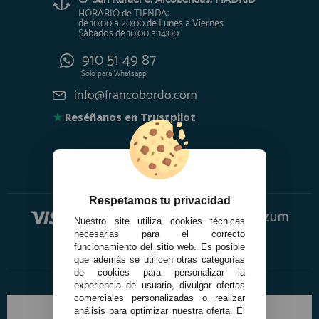
HORARIO de TIENDA:
de 10:00 a 20:00 de Lunes a Viernes
Sábados de 10:00 a 14:00
910 51 49 87
Solo para
Whatsapp
info@francobordo.com
★
Reséñanos en Trustpilot
Respetamos tu privacidad
Nuestro site utiliza cookies técnicas
necesarias para el correcto
funcionamiento del sitio web. Es posible
que además se utilicen otras categorías
de cookies para personalizar la
experiencia de usuario, divulgar ofertas
comerciales personalizadas o realizar
análisis para optimizar nuestra oferta. El