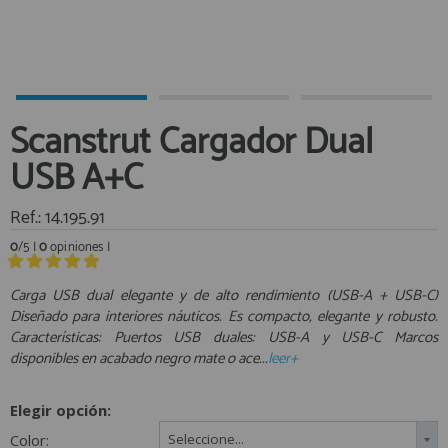
Equipo Personal
Al crear una cuenta en francobordo.com podrás realizar tus
Fondeo y Amarre
compras rápidamente en nuestra tienda virtual, revisar el estado de
tus pedidos y consultar tus operaciones anteriores.
Fundas, Lonas y Toldos
Kayaks
¡Adelante! Te estabamos esperando.
Scanstrut Cargador Dual
Libros
registro cliente
USB A+C
Mantenimiento y Limpieza
Motonautica
Ref.: 14.195.91
Motores
0
/5 |
0
opiniones |
Navegacion
Acceder al
Neveras y Termos
Área profesionales
Carga USB dual elegante y de alto rendimiento (USB-A + USB-C)
Diseñado para interiores náuticos. Es compacto, elegante y robusto.
Seguridad
Características: Puertos USB duales: USB-A y USB-C Marcos
Vela y Maniobra
Regístrate y aprovecha los descuentos y ventajas de ser
disponibles en acabado negro mate o ace...
leer+
Profesional de la Náutica
Pesca
Tiempo Libre
Elegir opción:
Únete ya a los mas de de 500 Profesionales de la Náutica
Submarinismo
Color:
Seleccione...