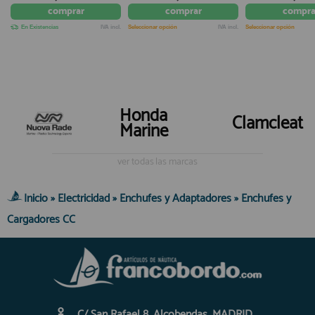
comprar
comprar
compra
En Existencias
IVA incl.
Seleccionar opción
IVA incl.
Seleccionar opción
Honda
Clamcleat
Marine
ver todas las marcas
Inicio
»
Electricidad
»
Enchufes y Adaptadores
»
Enchufes y
Cargadores CC
C/ San Rafael 8. Alcobendas. MADRID