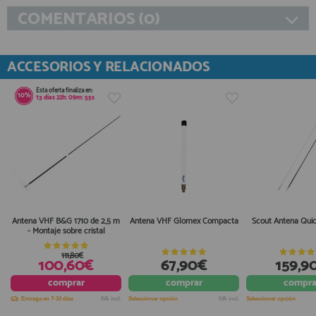
COMENTARIOS (0)
ACCESORIOS Y RELACIONADOS
Esta oferta finaliza en:
10%
13
días
22
h:
09
m:
55
s
Antena VHF B&G 1710 de 2,5 m
Antena VHF Glomex Compacta
Scout Antena Qui
- Montaje sobre cristal
111,80€
100,60€
67,90€
159,9
comprar
comprar
compra
Entrega en 7-10 días
IVA incl.
Seleccionar opción
IVA incl.
Seleccionar opción