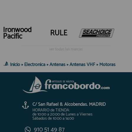
Ironwood
RULE
Pacific
ver todas las marcas
Inicio
»
Electronica
»
Antenas
»
Antenas VHF
»
Motoras
C/ San Rafael 8. Alcobendas. MADRID
HORARIO de TIENDA:
de 10:00 a 20:00 de Lunes a Viernes
Sábados de 10:00 a 14:00
910 51 49 87