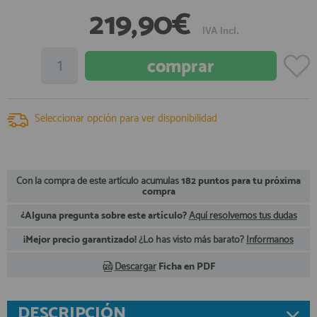
219,90€
registro profesional
AFILIADOS
IVA Incl.
INFORMACION
Seleccionar opción para ver disponibilidad
910 60 71 03
HORARIO de TIENDA:
de 10:00 a 20:00 de Lunes a Viernes
Sábados de 10:00 a 14:00
Con la compra de este artículo acumulas
182 puntos para tu próxima
compra
910 51 49 87
Solo para
Whatsapp
¿Alguna pregunta sobre este artículo?
Aquí resolvemos tus dudas
info@francobordo.com
¡Mejor precio garantizado!
¿Lo has visto más barato?
Infórmanos
Descargar
Ficha en PDF
DESCRIPCIÓN