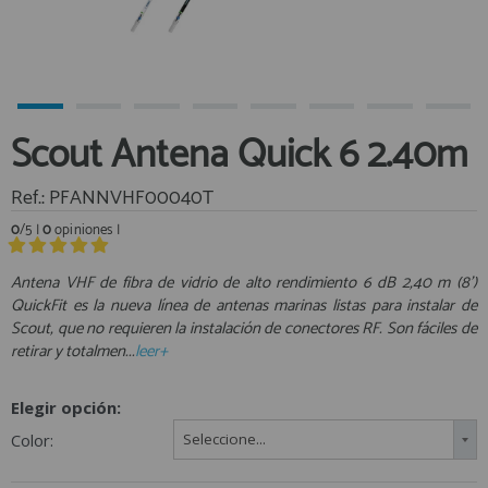
Equipo Personal
Al crear una cuenta en francobordo.com podrás realizar tus
Fondeo y Amarre
compras rápidamente en nuestra tienda virtual, revisar el estado de
tus pedidos y consultar tus operaciones anteriores.
Fundas, Lonas y Toldos
Kayaks
¡Adelante! Te estabamos esperando.
Scout Antena Quick 6 2.40m
Libros
registro cliente
Mantenimiento y Limpieza
Ref.: PFANNVHF00040T
Motonautica
0
/5 |
0
opiniones |
Motores
Antena VHF de fibra de vidrio de alto rendimiento 6 dB 2,40 m (8’)
Navegacion
Acceder al
QuickFit es la nueva línea de antenas marinas listas para instalar de
Neveras y Termos
Área profesionales
Scout, que no requieren la instalación de conectores RF. Son fáciles de
Seguridad
retirar y totalmen...
leer+
Vela y Maniobra
Regístrate y aprovecha los descuentos y ventajas de ser
Profesional de la Náutica
Elegir opción:
Pesca
Color:
Seleccione...
Tiempo Libre
Únete ya a los mas de de 500 Profesionales de la Náutica
Submarinismo