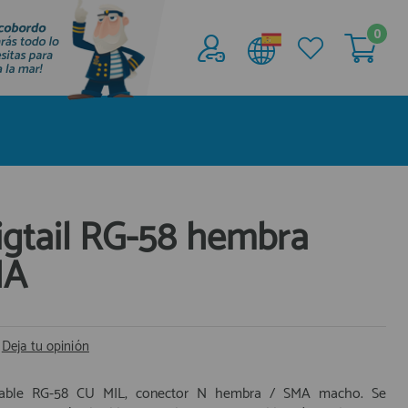
0
Acceder al
Área profesionales
Regístrate y aprovecha los descuentos y
ventajas de ser Profesional de la Náutica
Únete ya a los mas de de 500 Profesionales de
la Náutica
igtail RG-58 hembra
MA
registro profesional
|
Deja tu opinión
, cable RG-58 CU MIL, conector N hembra / SMA macho. Se