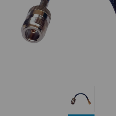
Equipo Personal
Fondeo y Amarre
Fundas, Lonas y Toldos
Kayaks
Libros
Mantenimiento y Limpieza
Motonautica
Motores
Navegacion
Neveras y Termos
Seguridad
Vela y Maniobra
Pesca
Tiempo Libre
Submarinismo