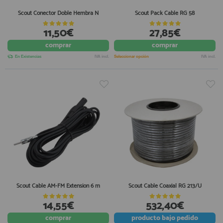
Scout Conector Doble Hembra N
Scout Pack Cable RG 58
11,50€
27,85€
comprar
comprar
En Existencias
IVA incl.
Seleccionar opción
IVA incl.
Scout Cable AM-FM Extension 6 m
Scout Cable Coaxial RG 213/U
14,55€
532,40€
comprar
producto
bajo pedido