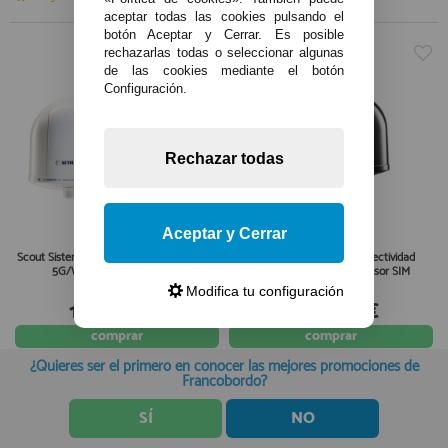
aceptar todas las cookies pulsando el
botón Aceptar y Cerrar. Es posible
rechazarlas todas o seleccionar algunas
de las cookies mediante el botón
Configuración.
Rechazar todas
Aceptar y Cerrar
Scout Sistema Avanzado de Conectividad
Sistema avanzado de conectividad
5G/WiFi - 5G onBoard Plus
5G/WiFi Scout con extensor SIM
Modifica tu configuración
1.490,00€
1.990,00€
comprar
comprar
Seleccionar opción
IVA incl.
Entrega en 7-10 días
IVA incl.
¿Quieres ser el primero en conocer las mejores promociones de
Francobordo?
SÍ
NO