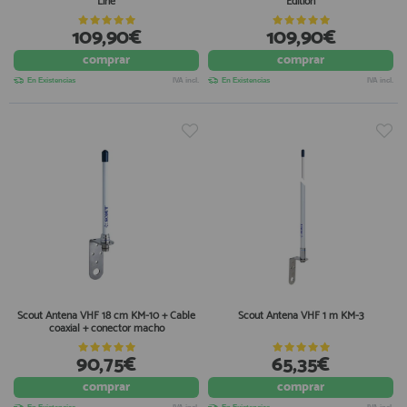
Line
Edition
109,90€
109,90€
comprar
comprar
En Existencias
IVA incl.
En Existencias
IVA incl.
Scout Antena VHF 18 cm KM-10 + Cable
Scout Antena VHF 1 m KM-3
coaxial + conector macho
90,75€
65,35€
comprar
comprar