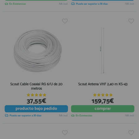
En Existencias
IVA incl.
Puede ser superior a 30 días
IVA incl.
Scout Cable Coaxial RG 6/U de 20
Scout Antena VHF 2,40 m KS-43
metros
37,55€
159,75€
producto
bajo pedido
comprar
Puede ser superior a 30 días
IVA incl.
En Existencias
IVA incl.