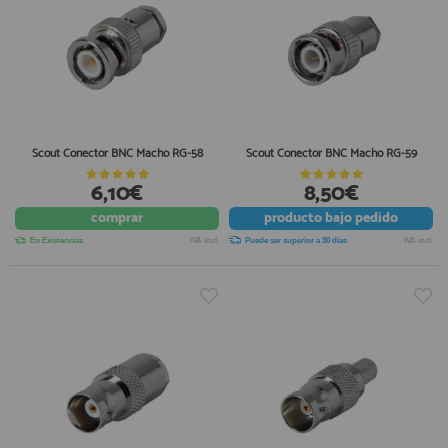
Scout Conector BNC Macho RG-58
Scout Conector BNC Macho RG-59
6,10€
8,50€
comprar
producto
bajo pedido
En Existencias
IVA incl.
Puede ser superior a 30 días
IVA incl.