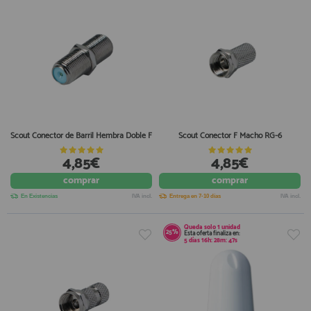
Scout Conector de Barril Hembra Doble F
Scout Conector F Macho RG-6
4,85€
4,85€
comprar
comprar
En Existencias
IVA incl.
Entrega en 7-10 días
IVA incl.
Queda solo
1 unidad
25%
Esta oferta finaliza en:
5
días
16
h:
28
m:
47
s