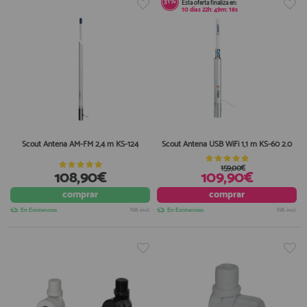
31%
Esta oferta finaliza en:
10
días
22
h:
49
m:
17
s
Scout Antena AM-FM 2,4 m KS-124
Scout Antena USB WiFi 1,1 m KS-60 2.0
159,00€
108,90€
109,90€
comprar
comprar
En Existencias
IVA incl.
En Existencias
IVA incl.