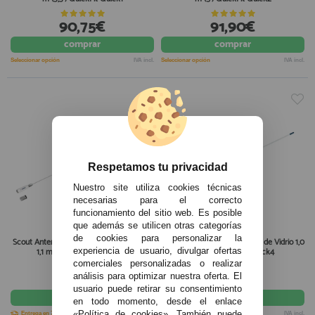
90,75€
91,90€
comprar
comprar
Seleccionar opción
IVA incl.
Seleccionar opción
IVA incl.
Respetamos tu privacidad
Nuestro site utiliza cookies técnicas
necesarias para el correcto
funcionamiento del sitio web. Es posible
que además se utilicen otras categorías
de cookies para personalizar la
Scout Antena VHF Acero Inoxidable 3 dB
Scout 3 dB VHF Antena Fibra de Vidrio 1,0
experiencia de usuario, divulgar ofertas
1,1 m (3,6') QuickFit Quick3
m (3,3') QuickFit Quick4
comerciales personalizadas o realizar
115,90€
109,90€
análisis para optimizar nuestra oferta. El
usuario puede retirar su consentimiento
comprar
comprar
en todo momento, desde el enlace
«Política de cookies». También puede
Entrega en 7-10 días
IVA incl.
Entrega en 7-10 días
IVA incl.