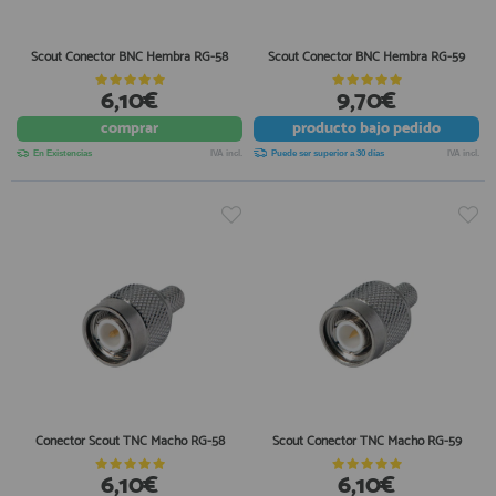
Scout Conector BNC Hembra RG-58
Scout Conector BNC Hembra RG-59
6,10€
9,70€
comprar
producto
bajo pedido
En Existencias
IVA incl.
Puede ser superior a 30 días
IVA incl.
Conector Scout TNC Macho RG-58
Scout Conector TNC Macho RG-59
6,10€
6,10€