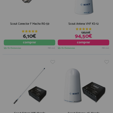
Scout Conector F Macho RG-59
Scout Antena VHF KS-12
126,00€
6,10€
94,50€
comprar
comprar
En Existencias
IVA incl.
En Existencias
IVA incl.