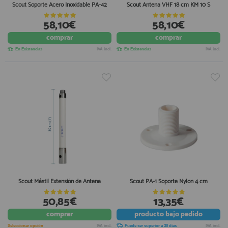
Scout Soporte Acero Inoxidable PA-42
Scout Antena VHF 18 cm KM 10 S
58,10€
58,10€
comprar
comprar
En Existencias
IVA incl.
En Existencias
IVA incl.
Scout Mástil Extensión de Antena
Scout PA-1 Soporte Nylon 4 cm
50,85€
13,35€
comprar
producto
bajo pedido
Seleccionar opción
IVA incl.
Puede ser superior a 30 días
IVA incl.