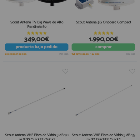
Scout Antena TV Big Wave de Alto
Scout Antena 5G Onboard Compact
Rendimiento
349,00€
1.990,00€
producto
bajo pedido
comprar
Seleccionar opción
IVA incl.
Entrega en 7-10 días
IVA incl.
Scout Antena VHF Fibra de Vidrio 3 dB 1,0
Scout Antena VHF Fibra de Vidrio 3 dB 1,5
m (3,3') QuickFit Quick1
m (5') QuickFit Quick2