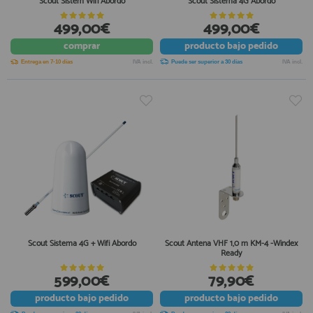
Scout Sistem Wifi Abordo
Scout Sistema 4G Abordo
499,00€
499,00€
comprar
producto
bajo pedido
Entrega en 7-10 días
IVA incl.
Puede ser superior a 30 días
IVA incl.
Scout Sistema 4G + Wifi Abordo
Scout Antena VHF 1,0 m KM-4 -Windex
Ready
599,00€
79,90€
producto
bajo pedido
producto
bajo pedido