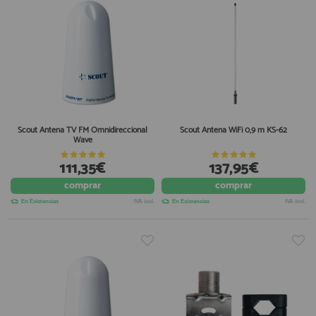
Scout Antena TV FM Omnidireccional
Scout Antena WiFi 0,9 m KS-62
Wave
111,35€
137,95€
comprar
comprar
En Existencias
IVA incl.
En Existencias
IVA incl.