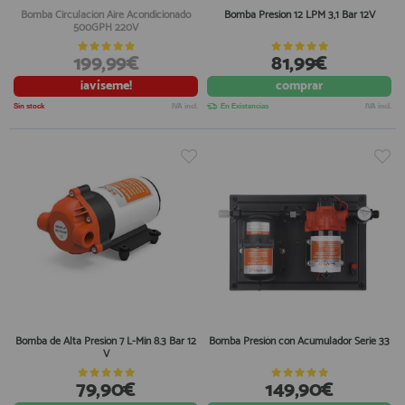
Bomba Circulación Aire Acondicionado
Bomba Presion 12 LPM 3,1 Bar 12V
500GPH 220V
199,99€
81,99€
¡avíseme!
comprar
Sin stock
IVA incl.
En Existencias
IVA incl.
Bomba de Alta Presion 7 L-Min 8.3 Bar 12
Bomba Presión con Acumulador Serie 33
V
79,90€
149,90€