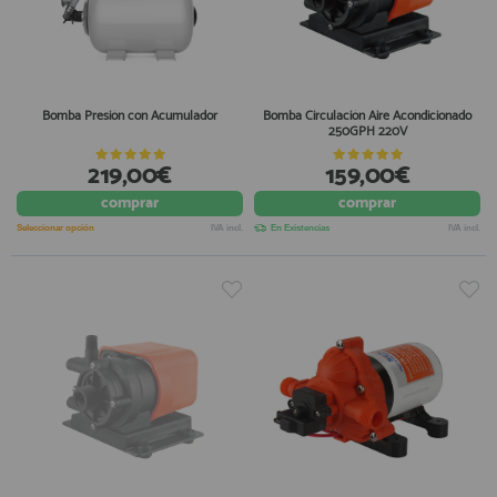
Bomba Presión con Acumulador
Bomba Circulación Aire Acondicionado
250GPH 220V
219,00€
159,00€
comprar
comprar
Seleccionar opción
IVA incl.
En Existencias
IVA incl.