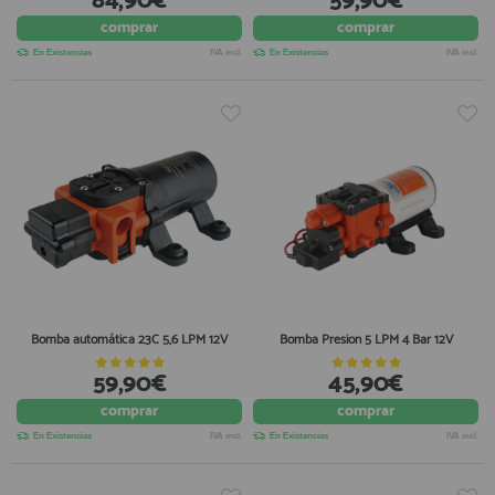
84,90€
59,90€
registro profesional
comprar
comprar
AFILIADOS
En Existencias
IVA incl.
En Existencias
IVA incl.
INFORMACION
910 60 71 03
HORARIO de TIENDA:
de 10:00 a 20:00 de Lunes a Viernes
Sábados de 10:00 a 14:00
910 51 49 87
Solo para
Whatsapp
Bomba automática 23C 5,6 LPM 12V
Bomba Presion 5 LPM 4 Bar 12V
info@francobordo.com
59,90€
45,90€
comprar
comprar
En Existencias
IVA incl.
En Existencias
IVA incl.