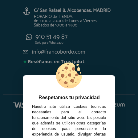
C/ San Rafael 8. Alcobendas. MADRID
HORARIO de TIENDA:
de 10:00 a 20:00 de Lunes a Viernes
Sábados de 10:00 a 14:00
910 51 49 87
Solo para
Whatsapp
info@francobordo.com
★
Reséñanos en Trustpilot
Respetamos tu privacidad
Nuestro site utiliza cookies técnicas
necesarias para el correcto
funcionamiento del sitio web. Es posible
que además se utilicen otras categorías
de cookies para personalizar la
experiencia de usuario, divulgar ofertas