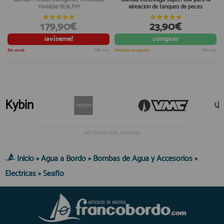
Variable 18,9LPM
aireación de tanques de peces
179,90€
23,90€
¡avíseme!
comprar
Sin stock
IVA incl.
Seleccionar opción
IVA incl.
Kybin
ver todas las marcas
Inicio
»
Agua a Bordo
»
Bombas de Agua y Accesorios
»
Electricas
»
Seaflo