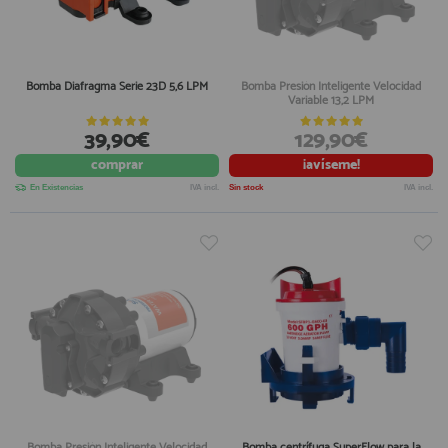
Bomba Diafragma Serie 23D 5,6 LPM
Bomba Presión Inteligente Velocidad
Variable 13,2 LPM
39,90€
129,90€
comprar
¡avíseme!
En Existencias
IVA incl.
Sin stock
IVA incl.
Bomba Presión Inteligente Velocidad
Bomba centrífuga SuperFlow para la