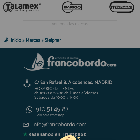
registro profesional
AFILIADOS
ver todas las marcas
INFORMACION
Inicio
»
Marcas
»
Sleipner
910 60 71 03
HORARIO de TIENDA:
de 10:00 a 20:00 de Lunes a Viernes
Sábados de 10:00 a 14:00
C/ San Rafael 8. Alcobendas. MADRID
910 51 49 87
Solo para
HORARIO de TIENDA:
Whatsapp
de 10:00 a 20:00 de Lunes a Viernes
Sábados de 10:00 a 14:00
info@francobordo.com
910 51 49 87
Solo para
Whatsapp
info@francobordo.com
★
Reséñanos en Trustpilot