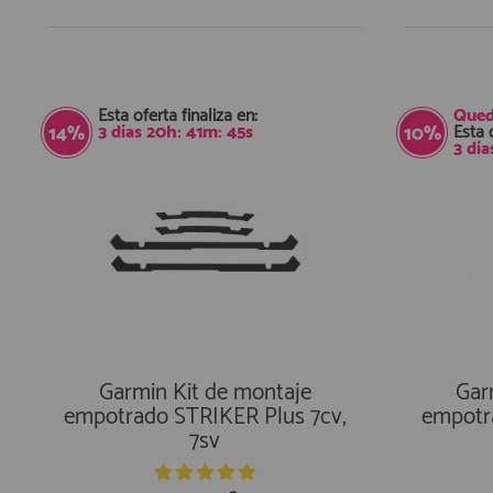
En Existencias
Esta oferta finaliza en:
Qued
3
días
20
h:
41
m:
45
s
Esta 
14%
10%
3
día
Garmin Kit de montaje
Gar
empotrado STRIKER Plus 7cv,
empotr
7sv