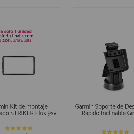
a solo
1 unidad
oferta finaliza en:
s
20
h:
41
m:
45
s
min Kit de montaje
Garmin Soporte de De
ado STRIKER Plus 9sv
Rápido Inclinable Gi