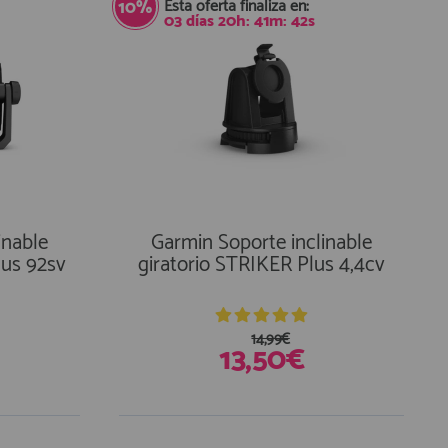
Esta oferta finaliza en:
10%
03
días
20
h:
41
m:
41
s
inable
Garmin Soporte inclinable
us 92sv
giratorio STRIKER Plus 4,4cv
14,99€
13,50€