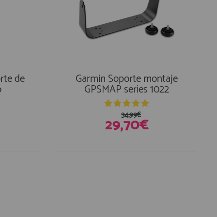
rte de
Garmin Soporte montaje
o
GPSMAP series 1022
34,99€
29,70€