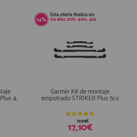
En Existencias
Esta oferta finaliza en:
03
días
20
h:
41
m:
41
s
14%
taje
Garmin Kit de montaje
Plus 4,
empotrado STRIKER Plus 5cv
19,99€
17,10€