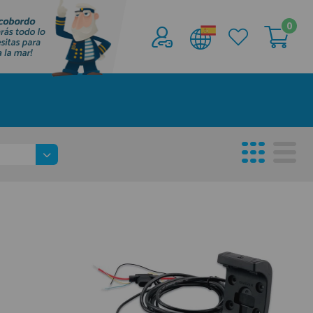
0
Acceder al
Área profesionales
Regístrate y aprovecha los descuentos y
ventajas de ser Profesional de la Náutica
Únete ya a los mas de de 500 Profesionales de
la Náutica
registro profesional