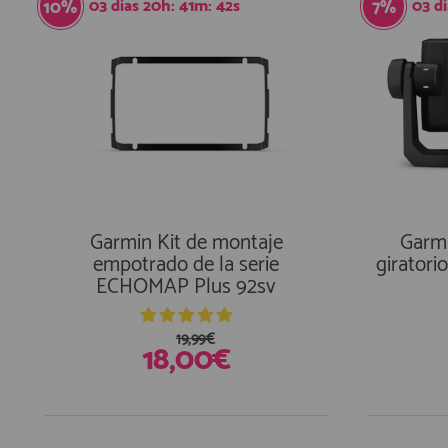
03
días
20
h:
41
m:
41
s
03
d
10%
7%
Garmin Kit de montaje
Garmi
empotrado de la serie
girator
ECHOMAP Plus 92sv
19,99€
18,00€