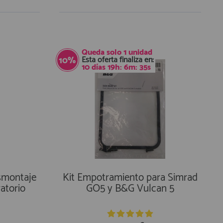
Queda solo
1 unidad
Esta oferta finaliza en:
10%
10
días
19
h:
6
m:
35
s
smontaje
Kit Empotramiento para Simrad
ratorio
GO5 y B&G Vulcan 5