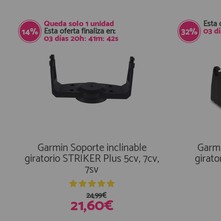
Queda solo
1 unidad
Esta 
Esta oferta finaliza en:
03
d
14%
32%
03
días
20
h:
41
m:
41
s
Garmin Soporte inclinable
Garmi
giratorio STRIKER Plus 5cv, 7cv,
girato
7sv
24,99€
21,60€