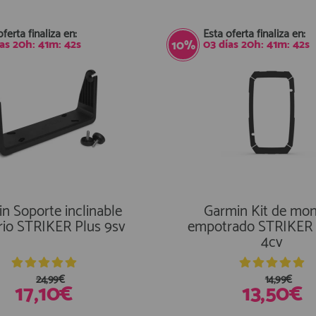
oferta finaliza en:
Esta oferta finaliza en:
ías
20
h:
41
m:
41
s
03
días
20
h:
41
m:
41
s
10%
n Soporte inclinable
Garmin Kit de mon
rio STRIKER Plus 9sv
empotrado STRIKER 
4cv
24,99€
14,99€
17,10€
13,50€