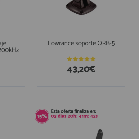
aje
Lowrance soporte QRB-5
/200kHz
43,20€
Esta oferta finaliza en:
03
días
20
h:
41
m:
41
s
15%