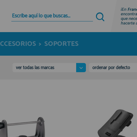
Quiero registrarme
Nuevo cliente
CCESORIOS
>
SOPORTES
Al crear una cuenta en francobordo.com podrás
realizar tus compras rápidamente en nuestra
tienda virtual, revisar el estado de tus pedidos y
consultar tus operaciones anteriores.
ver todas las marcas
ordenar por defecto
¡Adelante! Te estabamos esperando.
registro cliente