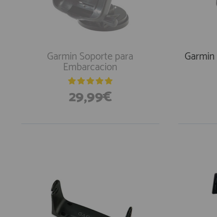
Equipo Personal
Fondeo y Amarre
Fundas, Lonas y Toldos
Kayaks
Garmin Soporte para
Garmin 
Embarcacion
Libros
Mantenimiento y Limpieza
29,99€
Motonautica
Motores
Navegacion
Neveras y Termos
En Exi
Seguridad
Vela y Maniobra
Pesca
Tiempo Libre
Submarinismo