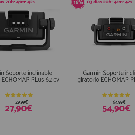
ías
20
h:
41
m:
41
s
03
días
20
h:
41
m:
41
s
16%
n Soporte inclinable
Garmin Soporte incl
io ECHOMAP PLus 62 cv
giratorio ECHOMAP Pl
29,99€
64,99€
27,90€
54,90€