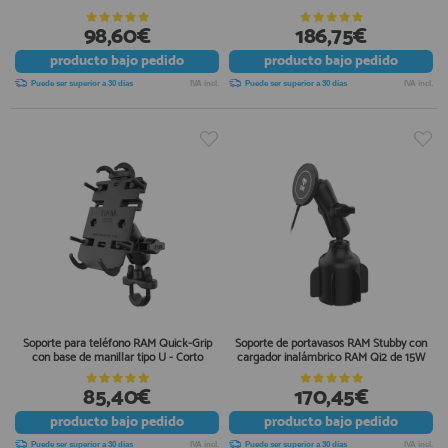
registro profesional
98,60€
186,75€
AFILIADOS
producto
bajo pedido
producto
bajo pedido
Puede ser superior a 30 días
IVA incl.
Puede ser superior a 30 días
IVA incl.
INFORMACION
910 60 71 03
HORARIO de TIENDA:
de 10:00 a 20:00 de Lunes a Viernes
Sábados de 10:00 a 14:00
910 51 49 87
Solo para
Whatsapp
info@francobordo.com
Soporte para teléfono RAM Quick-Grip
Soporte de portavasos RAM Stubby con
con base de manillar tipo U - Corto
cargador inalámbrico RAM Qi2 de 15W
85,40€
170,45€
producto
bajo pedido
producto
bajo pedido
Puede ser superior a 30 días
IVA incl.
Puede ser superior a 30 días
IVA incl.