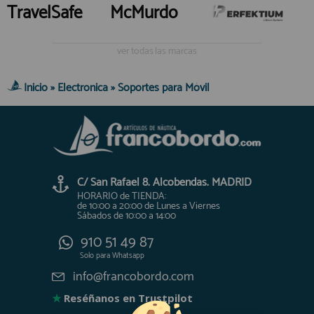
TravelSafe
McMurdo
ver todas las marcas
Inicio
»
Electronica
»
Soportes para Móvil
C/ San Rafael 8. Alcobendas. MADRID
HORARIO de TIENDA:
de 10:00 a 20:00 de Lunes a Viernes
Sábados de 10:00 a 14:00
910 51 49 87
Solo para
Whatsapp
info@francobordo.com
★
Reséñanos en Trustpilot