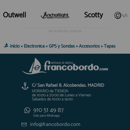
registro profesional
Outwell
Scotty
AFILIADOS
ver todas las marcas
INFORMACION
Inicio
»
Electronica
»
GPS y Sondas
»
Accesorios
»
Tapas
910 60 71 03
HORARIO de TIENDA:
de 10:00 a 20:00 de Lunes a Viernes
Sábados de 10:00 a 14:00
910 51 49 87
Solo para
Whatsapp
C/ San Rafael 8. Alcobendas. MADRID
HORARIO de TIENDA:
info@francobordo.com
de 10:00 a 20:00 de Lunes a Viernes
Sábados de 10:00 a 14:00
910 51 49 87
Solo para
Whatsapp
info@francobordo.com