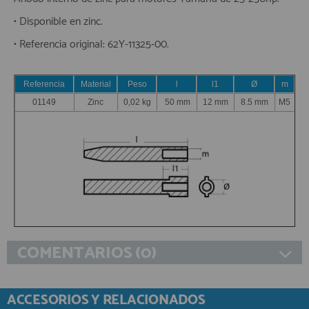
• Disponible en zinc.
• Referencia original: 62Y-11325-00.
Referencia
Material
Peso
l
l1
Ø
m
01149
Zinc
0,02 kg
50 mm
12 mm
8.5 mm
M5
COMENTARIOS (0)
ACCESORIOS Y RELACIONADOS