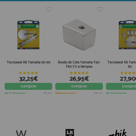
Tecnoseal Kit Yamaha 60-90
Ánodo de Cola Yamaha F30-
Tecnoseal Kit Yam
F60 CV 4 tiempos
60
32,25€
26,95€
27,9
comprar
comprar
compra
En Existencias
IVA incl.
Seleccionar opción
IVA incl.
En Existencias