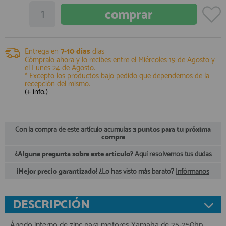
registro profesional
AFILIADOS
Entrega en
7-10 días
días
INFORMACION
Cómpralo ahora y lo recibes entre el
Miércoles 19 de Agosto
y
el
Lunes 24 de Agosto
.
* Excepto los productos bajo pedido que dependemos de la
recepción del mismo.
(+ info.)
910 60 71 03
HORARIO de TIENDA:
de 10:00 a 20:00 de Lunes a Viernes
Sábados de 10:00 a 14:00
Con la compra de este artículo acumulas
3 puntos para tu próxima
compra
910 51 49 87
Solo para
Whatsapp
¿Alguna pregunta sobre este artículo?
Aquí resolvemos tus dudas
info@francobordo.com
¡Mejor precio garantizado!
¿Lo has visto más barato?
Infórmanos
DESCRIPCIÓN
Ánodo interno de zinc para motores Yamaha de 25-250hp.