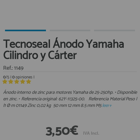
Equipo Personal
Al crear una cuenta en francobordo.com podrás realizar tus
Fondeo y Amarre
compras rápidamente en nuestra tienda virtual, revisar el estado de
tus pedidos y consultar tus operaciones anteriores.
Fundas, Lonas y Toldos
Kayaks
¡Adelante! Te estabamos esperando.
Tecnoseal Ánodo Yamaha
Libros
registro cliente
Cilindro y Cárter
Mantenimiento y Limpieza
Motonautica
Ref.: 1149
Motores
0
/5 |
0
opiniones |
Navegacion
Acceder al
Neveras y Termos
Área profesionales
Ánodo interno de zinc para motores Yamaha de 25-250hp. • Disponible
en zinc. • Referencia original: 62Y-11325-00. Referencia Material Peso l
Seguridad
l1 Ø m 01149 Zinc 0,02 kg 50 mm 12 mm 8.5 mm M5
leer+
Vela y Maniobra
Regístrate y aprovecha los descuentos y ventajas de ser
Profesional de la Náutica
Pesca
3,50€
Tiempo Libre
Únete ya a los mas de de 500 Profesionales de la Náutica
IVA Incl.
Submarinismo