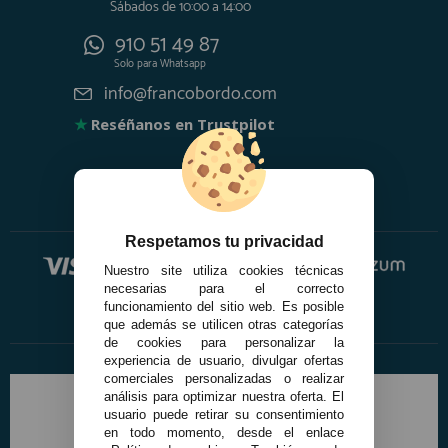
Sábados de 10:00 a 14:00
910 51 49 87
Solo para
Whatsapp
info@francobordo.com
★
Reséñanos en Trustpilot
Respetamos tu privacidad
Nuestro site utiliza cookies técnicas
necesarias para el correcto
funcionamiento del sitio web. Es posible
que además se utilicen otras categorías
de cookies para personalizar la
experiencia de usuario, divulgar ofertas
comerciales personalizadas o realizar
análisis para optimizar nuestra oferta. El
usuario puede retirar su consentimiento
en todo momento, desde el enlace