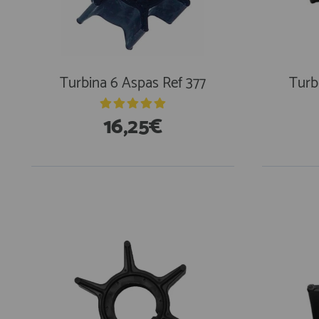
Equipo Personal
Fondeo y Amarre
Fundas, Lonas y Toldos
Kayaks
Turbina 6 Aspas Ref 377
Turb
Libros
16,25€
Mantenimiento y Limpieza
Motonautica
Motores
Navegacion
Neveras y Termos
Seguridad
Vela y Maniobra
Pesca
Tiempo Libre
Submarinismo