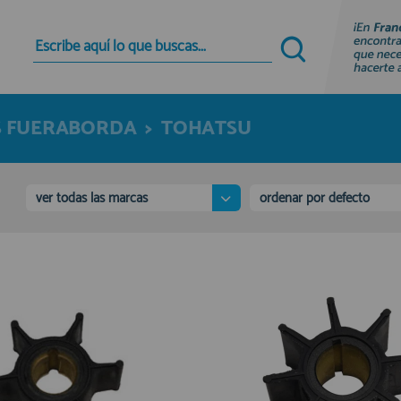
Quiero registrarme
Nuevo cliente
 FUERABORDA
>
TOHATSU
Al crear una cuenta en francobordo.com podrás
realizar tus compras rápidamente en nuestra
tienda virtual, revisar el estado de tus pedidos y
consultar tus operaciones anteriores.
ver todas las marcas
ordenar por defecto
¡Adelante! Te estabamos esperando.
registro cliente