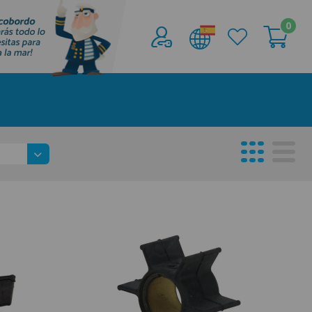
0
Acceder al
Área profesionales
Regístrate y aprovecha los descuentos y
ventajas de ser Profesional de la Náutica
Únete ya a los mas de de 500 Profesionales de
la Náutica
registro profesional