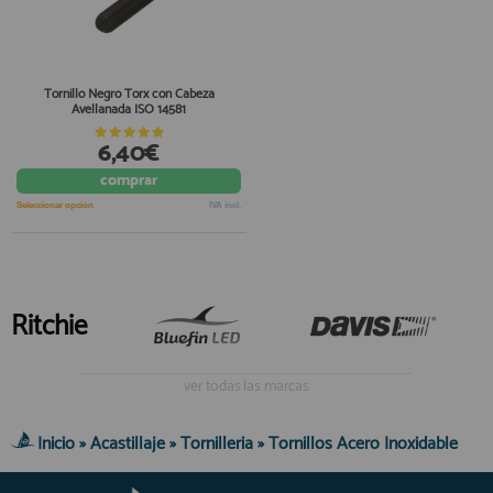
Tornillo Negro Torx con Cabeza
Avellanada ISO 14581
6,40€
comprar
Seleccionar opción
IVA incl.
Ritchie
ver todas las marcas
Inicio
»
Acastillaje
»
Tornilleria
»
Tornillos Acero Inoxidable