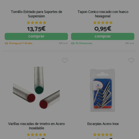
Tornillo Estriado para Soportes de
Tapón Cónico roscado con hueco
Suspension
hexagonal
13,75€
0,95€
comprar
comprar
Entrega en 7-10 días
IVA incl.
En Existencias
IVA incl.
Varillas roscadas de 1metro en Acero
Escarpias Acero Inox
Inoxidable