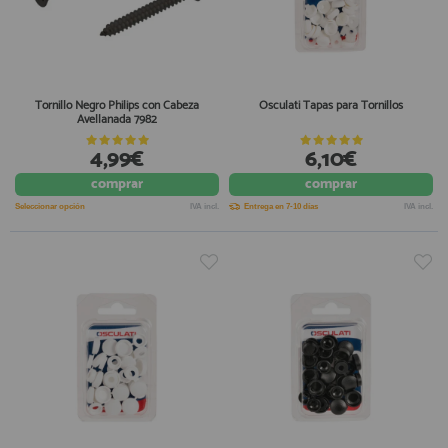
Tornillo Negro Philips con Cabeza
Osculati Tapas para Tornillos
Avellanada 7982
4,99€
6,10€
comprar
comprar
Seleccionar opción
IVA incl.
Entrega en 7-10 días
IVA incl.