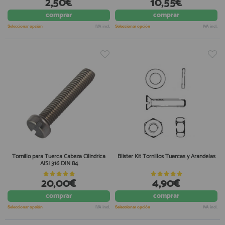
2,50€
10,55€
comprar
comprar
Seleccionar opción
IVA incl.
Seleccionar opción
IVA incl.
Tornillo para Tuerca Cabeza Cilindrica
Blister Kit Tornillos Tuercas y Arandelas
AISI 316 DIN 84
20,00€
4,90€
comprar
comprar
Seleccionar opción
IVA incl.
Seleccionar opción
IVA incl.