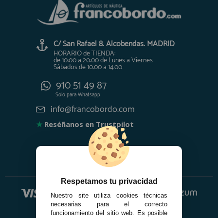
C/ San Rafael 8. Alcobendas. MADRID
HORARIO de TIENDA:
de 10:00 a 20:00 de Lunes a Viernes
Sábados de 10:00 a 14:00
910 51 49 87
Solo para
Whatsapp
info@francobordo.com
★
Reséñanos en Trustpilot
Respetamos tu privacidad
Nuestro site utiliza cookies técnicas
necesarias para el correcto
funcionamiento del sitio web. Es posible