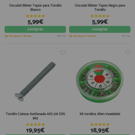
Osculati Blister Tapón para Tornillo
Osculati Blister Tapón Negro para
Blanco
Tornillo
5,99€
5,99€
comprar
comprar
Entrega en 7-10 días
IVA incl.
Entrega en 7-10 días
IVA incl.
Tornillo Cabeza Avellanada AISI 316 DIN
Kit tornillos Allen Inoxidable
963
19,95€
18,95€