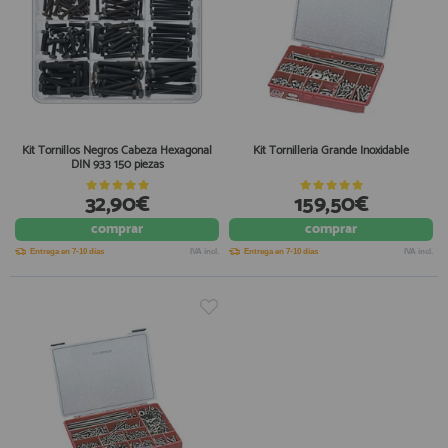
Kit Tornillos Negros Cabeza Hexagonal
Kit Tornilleria Grande Inoxidable
DIN 933 150 piezas
32,90€
159,50€
comprar
comprar
Entrega en 7-10 días
IVA incl.
Entrega en 7-10 días
IVA incl.