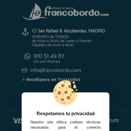
C/ San Rafael 8. Alcobendas. MADRID
HORARIO de TIENDA:
de 10:00 a 20:00 de Lunes a Viernes
Sábados de 10:00 a 14:00
910 51 49 87
Solo para
Whatsapp
info@francobordo.com
★
Reséñanos en Trustpilot
Respetamos tu privacidad
Nuestro site utiliza cookies técnicas
necesarias para el correcto