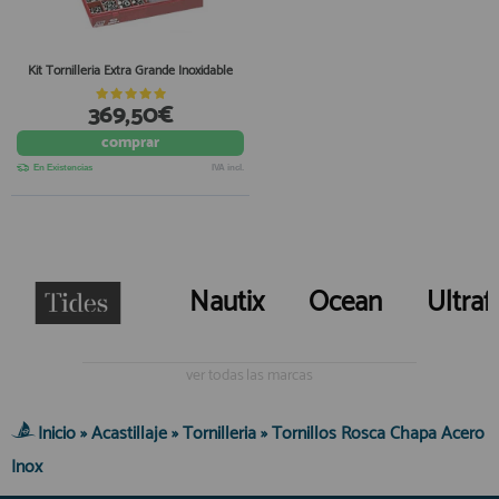
Kit Tornilleria Extra Grande Inoxidable
369,50€
comprar
En Existencias
IVA incl.
Nautix
Ocean
Ultraf
ver todas las marcas
Inicio
»
Acastillaje
»
Tornilleria
»
Tornillos Rosca Chapa Acero
Inox