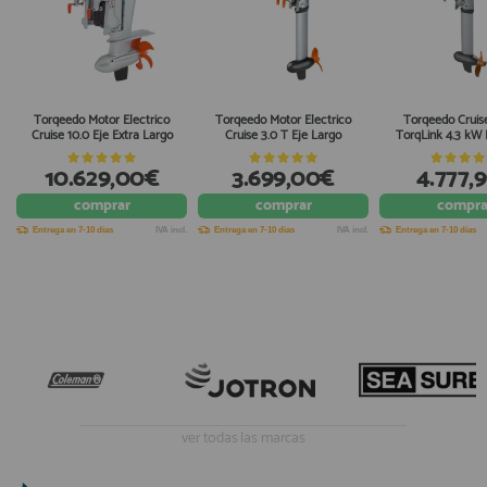
Torqeedo Motor Electrico
Torqeedo Motor Electrico
Torqeedo Cruis
Cruise 10.0 Eje Extra Largo
Cruise 3.0 T Eje Largo
TorqLink 4.3 kW 
10.629,00€
3.699,00€
4.777,
comprar
comprar
compra
Entrega en 7-10 días
IVA incl.
Entrega en 7-10 días
IVA incl.
Entrega en 7-10 días
ver todas las marcas