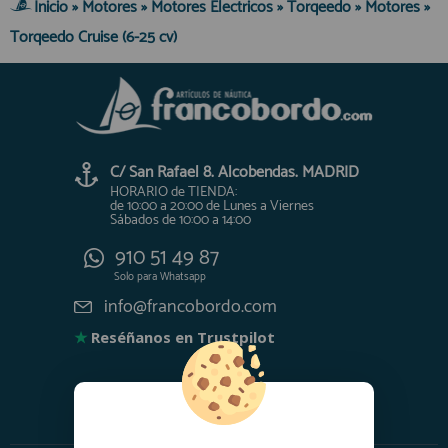
Inicio
»
Motores
»
Motores Electricos
»
Torqeedo
»
Motores
»
Torqeedo Cruise (6-25 cv)
C/ San Rafael 8. Alcobendas. MADRID
HORARIO de TIENDA:
de 10:00 a 20:00 de Lunes a Viernes
Sábados de 10:00 a 14:00
910 51 49 87
Solo para
Whatsapp
info@francobordo.com
★
Reséñanos en Trustpilot