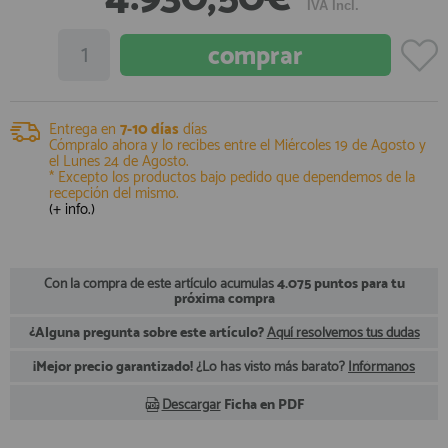
IVA Incl.
registro profesional
AFILIADOS
INFORMACION
Entrega en
7-10 días
días
Cómpralo ahora y lo recibes entre el
Miércoles 19 de Agosto
y
el
Lunes 24 de Agosto
.
* Excepto los productos bajo pedido que dependemos de la
910 60 71 03
recepción del mismo.
(+ info.)
HORARIO de TIENDA:
de 10:00 a 20:00 de Lunes a Viernes
Sábados de 10:00 a 14:00
910 51 49 87
Solo para
Con la compra de este artículo acumulas
4.075 puntos para tu
Whatsapp
próxima compra
info@francobordo.com
¿Alguna pregunta sobre este artículo?
Aquí resolvemos tus dudas
¡Mejor precio garantizado!
¿Lo has visto más barato?
Infórmanos
Descargar
Ficha en PDF