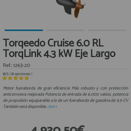
Equipo Personal
Al crear una cuenta en francobordo.com podrás realizar tus
Fondeo y Amarre
compras rápidamente en nuestra tienda virtual, revisar el estado de
tus pedidos y consultar tus operaciones anteriores.
Fundas, Lonas y Toldos
Kayaks
¡Adelante! Te estabamos esperando.
Torqeedo Cruise 6.0 RL
Libros
registro cliente
TorqLink 4.3 kW Eje Largo
Mantenimiento y Limpieza
Motonautica
Ref.: 1263-20
Motores
0
/5 |
0
opiniones |
Navegacion
Acceder al
Neveras y Termos
Área profesionales
Motor fueraborda de gran eficiencia Más robusto y con protección
Seguridad
anticorrosiva mejorada Potencia de entrada de 6.000 vatios, potencia
de propulsión equiparable a la de un fueraborda de gasolina de 9,9 CV
Vela y Maniobra
Regístrate y aprovecha los descuentos y ventajas de ser
También está disponible...
leer+
Profesional de la Náutica
Pesca
Tiempo Libre
Únete ya a los mas de de 500 Profesionales de la Náutica
4.930,50€
Submarinismo