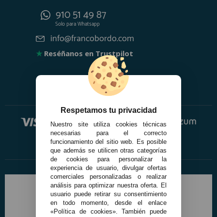
910 51 49 87
Solo para
Whatsapp
info@francobordo.com
★
Reséñanos en Trustpilot
Respetamos tu privacidad
Nuestro site utiliza cookies técnicas
necesarias para el correcto
funcionamiento del sitio web. Es posible
que además se utilicen otras categorías
de cookies para personalizar la
experiencia de usuario, divulgar ofertas
comerciales personalizadas o realizar
análisis para optimizar nuestra oferta. El
usuario puede retirar su consentimiento
en todo momento, desde el enlace
«Política de cookies». También puede