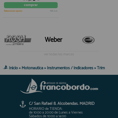
comprar
registro profesional
AFILIADOS
Seleccionar opción
IVA incl.
INFORMACION
Weber
910 60 71 03
ver todas las marcas
HORARIO de TIENDA:
de 10:00 a 20:00 de Lunes a Viernes
Sábados de 10:00 a 14:00
Inicio
»
Motonautica
»
Instrumentos / Indicadores
»
Trim
910 51 49 87
Solo para
Whatsapp
info@francobordo.com
C/ San Rafael 8. Alcobendas. MADRID
HORARIO de TIENDA:
de 10:00 a 20:00 de Lunes a Viernes
Sábados de 10:00 a 14:00