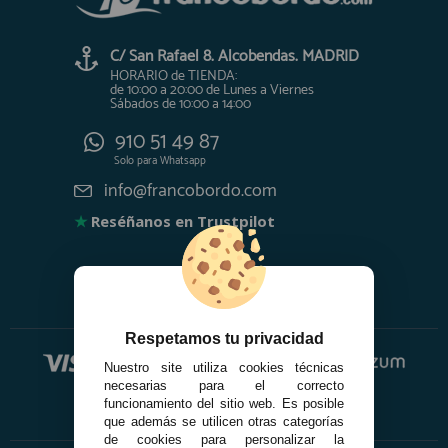
C/ San Rafael 8. Alcobendas. MADRID
HORARIO de TIENDA:
de 10:00 a 20:00 de Lunes a Viernes
Sábados de 10:00 a 14:00
910 51 49 87
Solo para
Whatsapp
info@francobordo.com
★
Reséñanos en Trustpilot
Respetamos tu privacidad
Nuestro site utiliza cookies técnicas
necesarias para el correcto
funcionamiento del sitio web. Es posible
que además se utilicen otras categorías
de cookies para personalizar la