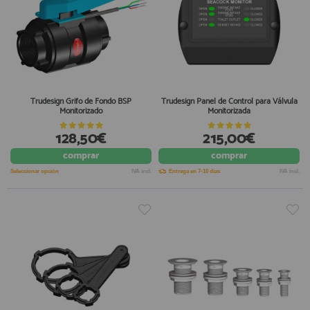
Trudesign Grifo de Fondo BSP
Trudesign Panel de Control para Válvula
Monitorizado
Monitorizada
128,50€
215,00€
comprar
comprar
Seleccionar opción
IVA incl.
Entrega en 7-10 días
IVA incl.