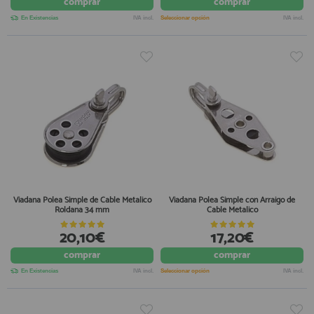
comprar
comprar
En Existencias
IVA incl.
Seleccionar opción
IVA incl.
Viadana Polea Simple de Cable Metalico
Viadana Polea Simple con Arraigo de
Roldana 34 mm
Cable Metalico
20,10€
17,20€
comprar
comprar
En Existencias
IVA incl.
Seleccionar opción
IVA incl.