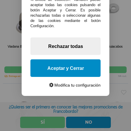
aceptar todas las cookies pulsando el
botón Aceptar y Cerrar. Es posible
rechazarlas todas o seleccionar algunas
de las cookies mediante el botón
Configuración.
Rechazar todas
Viadana Base de Escota Giratoria con
Viadana Puente Inox con Guiacabos
Mordaza
77,05€
2,00€
Aceptar y Cerrar
comprar
comprar
Entrega en 7-10 días
IVA incl.
Seleccionar opción
IVA incl.
Modifica tu configuración
¿Quieres ser el primero en conocer las mejores promociones de
Francobordo?
SÍ
NO