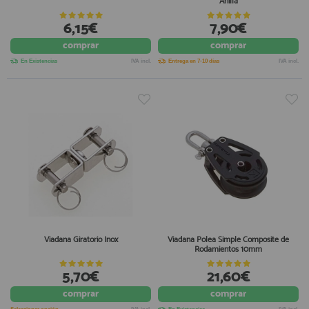
Anilla
6,15€
7,90€
comprar
comprar
En Existencias
IVA incl.
Entrega en 7-10 días
IVA incl.
Viadana Giratorio Inox
Viadana Polea Simple Composite de
Rodamientos 10mm
5,70€
21,60€
comprar
comprar