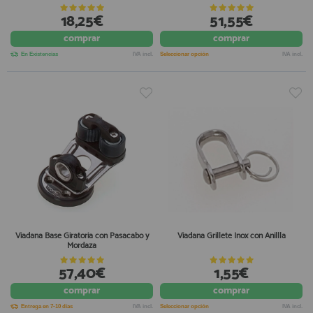
18,25€
51,55€
comprar
comprar
En Existencias
IVA incl.
Seleccionar opción
IVA incl.
Viadana Base Giratoria con Pasacabo y
Viadana Grillete Inox con Anillla
Mordaza
57,40€
1,55€
comprar
comprar
Entrega en 7-10 días
IVA incl.
Seleccionar opción
IVA incl.