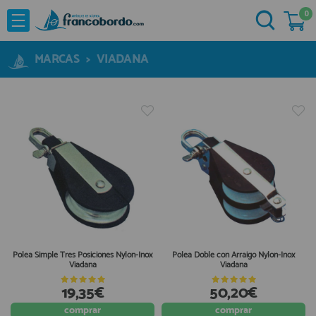
0
NOVEDADES
He comprado otras veces aquí
OFERTAS
MARCAS
>
VIADANA
Ya soy cliente
MARCAS
Acastillaje
Aforadores e Indicadores
Agua a Bordo
Recordarme
¿Olvidó su contraseña?
Cabuyeria
Compresores
Confort a Bordo
Deportes Nauticos
Polea Simple Tres Posiciones Nylon-Inox
Polea Doble con Arraigo Nylon-Inox
Viadana
Viadana
Electricidad
Quiero registrarme
Electronica
19,35€
50,20€
Nuevo cliente
Embarcaciones
comprar
comprar