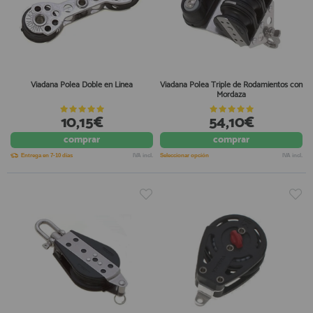
Viadana Polea Doble en Linea
Viadana Polea Triple de Rodamientos con
Mordaza
10,15€
54,10€
comprar
comprar
Entrega en 7-10 días
IVA incl.
Seleccionar opción
IVA incl.