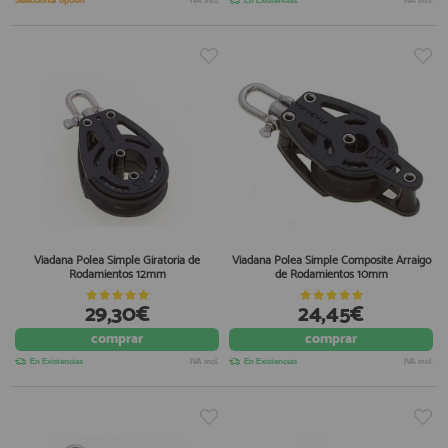
Seleccionar opción
IVA incl.
En Existencias
IVA incl.
Viadana Polea Simple Giratoria de
Viadana Polea Simple Composite Arraigo
Rodamientos 12mm
de Rodamientos 10mm
29,30€
24,45€
comprar
comprar
En Existencias
IVA incl.
En Existencias
IVA incl.