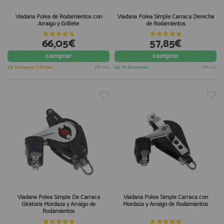
Viadana Polea de Rodamientos con
Viadana Polea Simple Carraca Derecha
Arraigo y Grillete
de Rodamientos
66,05€
57,85€
comprar
comprar
Entrega en 7-10 días
IVA incl.
En Existencias
IVA incl.
Viadana Polea Simple De Carraca
Viadana Polea Simple Carraca con
Giratoria Mordaza y Arraigo de
Mordaza y Arraigo de Rodamientos
Rodamientos