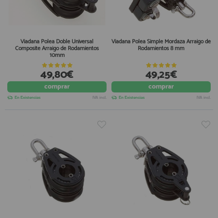
Viadana Polea Doble Universal
Viadana Polea Simple Mordaza Arraigo de
Composite Arraigo de Rodamientos
Rodamientos 8 mm
10mm
49,80€
49,25€
comprar
comprar
En Existencias
IVA incl.
En Existencias
IVA incl.