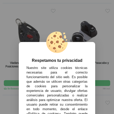
Respetamos tu privacidad
Viadana Polea Simple Carraca 3
Viadana Base Giratoria con Pasacabo y
Posiciones con Arraigo de Rodamientos
Mordaza 14 mm
Nuestro site utiliza cookies técnicas
necesarias para el correcto
61,45€
70,75€
funcionamiento del sitio web. Es posible
que además se utilicen otras categorías
comprar
comprar
de cookies para personalizar la
En Existencias
IVA incl.
En Existencias
IVA incl.
experiencia de usuario, divulgar ofertas
comerciales personalizadas o realizar
análisis para optimizar nuestra oferta. El
usuario puede retirar su consentimiento
en todo momento, desde el enlace
«Política de cookies». También puede