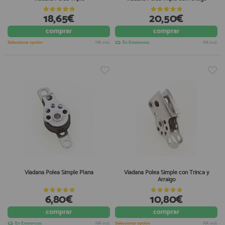
18,65€
20,50€
comprar
comprar
Seleccionar opción
IVA incl.
En Existencias
IVA incl.
Viadana Polea Simple Plana
Viadana Polea Simple con Trinca y
Arraigo
6,80€
10,80€
comprar
comprar
En Existencias
IVA incl.
Seleccionar opción
IVA incl.