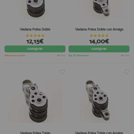
Viadana Polea Doble
Viadana Polea Doble con Arraigo
12,15€
14,00€
comprar
comprar
Seleccionar opción
IVA incl.
En Existencias
IVA incl.
Viadana Polea Triple
Viadana Polea Triple con Arraigo