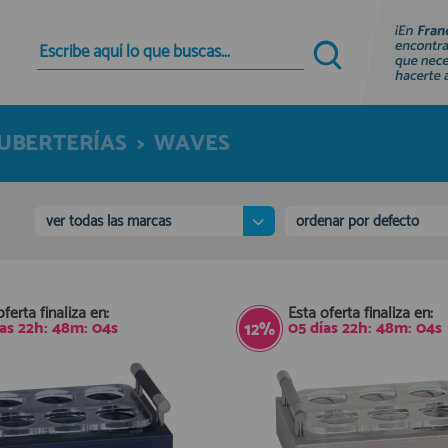
Quiero registrarme
Nuevo cliente
CUBERTERÍAS
>
WAVES
Al crear una cuenta en francobordo.com podrás
realizar tus compras rápidamente en nuestra
tienda virtual, revisar el estado de tus pedidos y
consultar tus operaciones anteriores.
ver todas las marcas
ordenar por defecto
¡Adelante! Te estabamos esperando.
registro cliente
oferta finaliza en:
Esta oferta finaliza en:
ías
22
h:
48
m:
03
s
05
días
22
h:
48
m:
03
s
12%