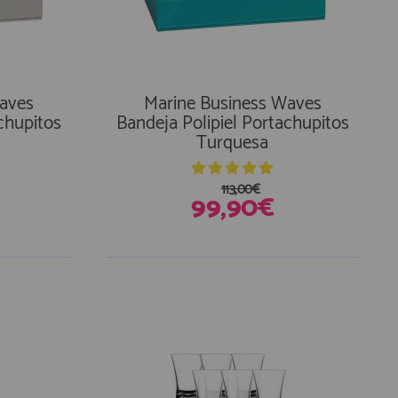
aves
Marine Business Waves
chupitos
Bandeja Polipiel Portachupitos
Turquesa
113,00€
99,90€