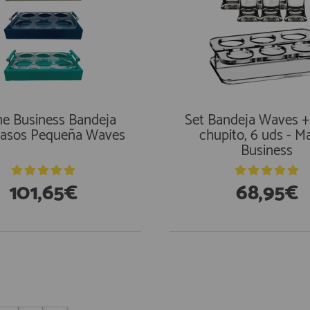
ne Business Bandeja
Set Bandeja Waves +
vasos Pequeña Waves
chupito, 6 uds - M
Business
101,65€
68,95€