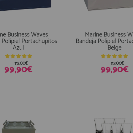
ine Business Waves
Marine Business W
 Polipiel Portachupitos
Bandeja Polipiel Porta
Azul
Beige
113,00€
113,00€
99,90€
99,90€