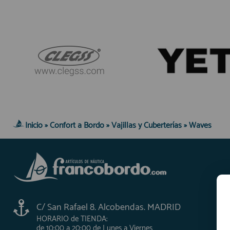
Inicio
»
Confort a Bordo
»
Vajillas y Cuberterías
»
Waves
C/ San Rafael 8. Alcobendas. MADRID
HORARIO de TIENDA:
de 10:00 a 20:00 de Lunes a Viernes