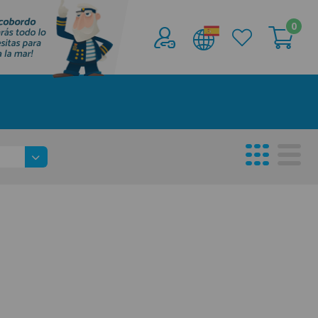
0
Acceder al
Área profesionales
Regístrate y aprovecha los descuentos y
ventajas de ser Profesional de la Náutica
Únete ya a los mas de de 500 Profesionales de
la Náutica
registro profesional