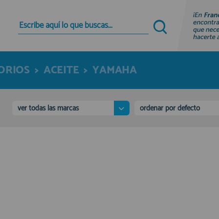
Quiero registrarme
Nuevo cliente
SORIOS
>
ACEITE
>
YAMAHA
Al crear una cuenta en francobordo.com podrás
realizar tus compras rápidamente en nuestra
tienda virtual, revisar el estado de tus pedidos y
consultar tus operaciones anteriores.
ver todas las marcas
ordenar por defecto
¡Adelante! Te estabamos esperando.
registro cliente