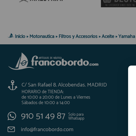
AFILIADOS
INFORMACION
Inicio
»
Motonautica
»
Filtros y Accesorios
»
Aceite
»
Yamaha
910 60 71 03
HORARIO de TIENDA:
de 10:00 a 20:00 de Lunes a Viernes
Sábados de 10:00 a 14:00
910 51 49 87
C/ San Rafael 8. Alcobendas. MADRID
Solo para
Whatsapp
HORARIO de TIENDA:
info@francobordo.com
de 10:00 a 20:00 de Lunes a Viernes
Sábados de 10:00 a 14:00
910 51 49 87
Solo para
Whatsapp
info@francobordo.com