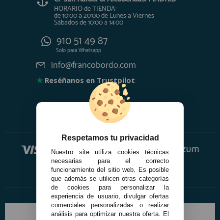
HORARIO de TIENDA:
de 10:00 a 20:00 de Lunes a Viernes
Sábados de 10:00 a 14:00
910 51 49 87
Solo para
Whatsapp
info@francobordo.com
★
Reséñanos en Trustpilot
Respetamos tu privacidad
Nuestro site utiliza cookies técnicas
necesarias para el correcto
funcionamiento del sitio web. Es posible
que además se utilicen otras categorías
de cookies para personalizar la
experiencia de usuario, divulgar ofertas
comerciales personalizadas o realizar
análisis para optimizar nuestra oferta. El