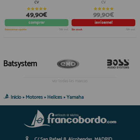
CV
CV
49,90€
99,90€
comprar
¡avíseme!
Seleccionar opción
IVA incl.
Sin stock
IVA incl.
Batsystem
ver todas las marcas
Inicio
»
Motores
»
Helices
»
Yamaha
C/ San Rafael 8. Alcobendas. MADRID