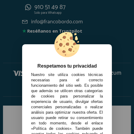
910 51 49 87
Solo para
Whatsapp
info@francobordo.com
★
Reséñanos en Trustpilot
Respetamos tu privacidad
Nuestro site utiliza cookies técnicas
necesarias para el correcto
funcionamiento del sitio web. Es posible
que además se utilicen otras categorías
de cookies para personalizar la
experiencia de usuario, divulgar ofertas
comerciales personalizadas o realizar
análisis para optimizar nuestra oferta. El
usuario puede retirar su consentimiento
en todo momento, desde el enlace
«Política de cookies». También puede
aceptar todas las cookies pulsando el