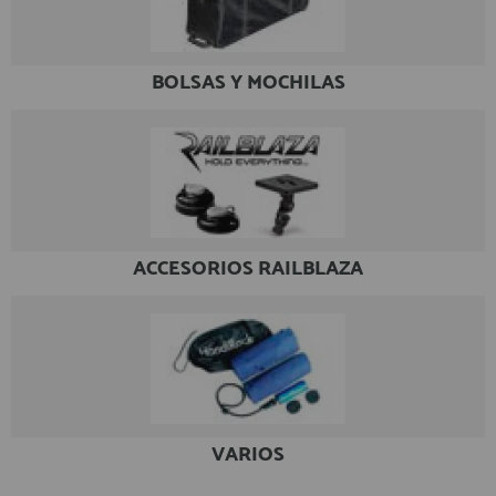
registro profesional
AFILIADOS
BOLSAS Y MOCHILAS
INFORMACION
910 60 71 03
HORARIO de TIENDA:
de 10:00 a 20:00 de Lunes a Viernes
ACCESORIOS RAILBLAZA
Sábados de 10:00 a 14:00
910 51 49 87
Solo para
Whatsapp
info@francobordo.com
VARIOS