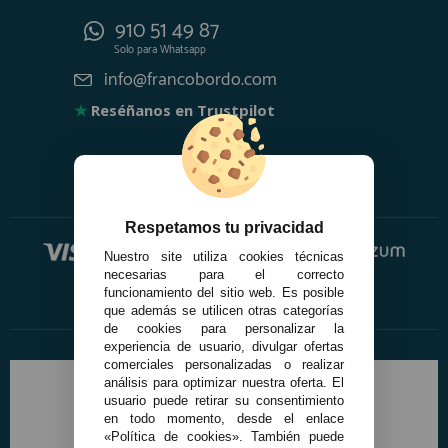
910 51 49 87
Solo para
Whatsapp
info@francobordo.com
★
Reséñanos en Trustpilot
Respetamos tu privacidad
Nuestro site utiliza cookies técnicas
necesarias para el correcto
funcionamiento del sitio web. Es posible
que además se utilicen otras categorías
de cookies para personalizar la
experiencia de usuario, divulgar ofertas
comerciales personalizadas o realizar
análisis para optimizar nuestra oferta. El
usuario puede retirar su consentimiento
en todo momento, desde el enlace
«Política de cookies». También puede