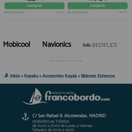
comprar
comprar
registro profesional
AFILIADOS
En Existencias
IVA incl.
En Existencias
IVA incl.
INFORMACION
Mobicool
Navionics
910 60 71 03
ver todas las marcas
HORARIO de TIENDA:
de 10:00 a 20:00 de Lunes a Viernes
Sábados de 10:00 a 14:00
Inicio
»
Kayaks
»
Accesorios Kayak
»
Bidones Estancos
910 51 49 87
Solo para
Whatsapp
info@francobordo.com
C/ San Rafael 8. Alcobendas. MADRID
HORARIO de TIENDA:
de 10:00 a 20:00 de Lunes a Viernes
Sábados de 10:00 a 14:00