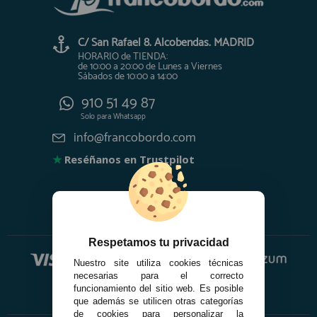
C/ San Rafael 8. Alcobendas. MADRID
HORARIO de TIENDA:
de 10:00 a 20:00 de Lunes a Viernes
Sábados de 10:00 a 14:00
910 51 49 87
Solo para
Whatsapp
info@francobordo.com
★
Reséñanos en Trustpilot
Respetamos tu privacidad
Nuestro site utiliza cookies técnicas
necesarias para el correcto
funcionamiento del sitio web. Es posible
que además se utilicen otras categorías
de cookies para personalizar la