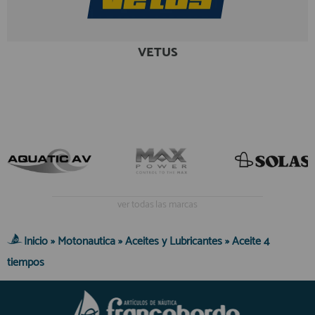
registro profesional
AFILIADOS
VETUS
INFORMACION
910 60 71 03
HORARIO de TIENDA:
de 10:00 a 20:00 de Lunes a Viernes
Sábados de 10:00 a 14:00
910 51 49 87
Solo para
Whatsapp
ver todas las marcas
info@francobordo.com
Inicio
»
Motonautica
»
Aceites y Lubricantes
»
Aceite 4
tiempos