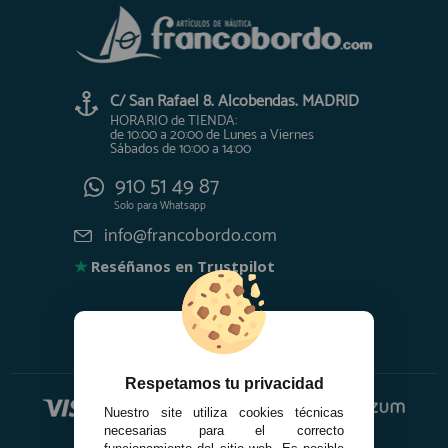
C/ San Rafael 8. Alcobendas. MADRID
HORARIO de TIENDA:
de 10:00 a 20:00 de Lunes a Viernes
Sábados de 10:00 a 14:00
910 51 49 87
Solo para
Whatsapp
info@francobordo.com
★
Reséñanos en Trustpilot
Respetamos tu privacidad
Nuestro site utiliza cookies técnicas
necesarias para el correcto