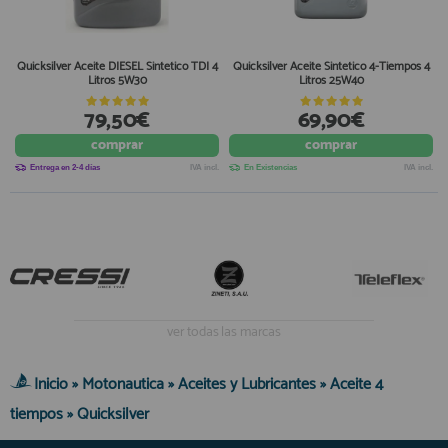
Quicksilver Aceite DIESEL Sintetico TDI 4
Quicksilver Aceite Sintetico 4-Tiempos 4
Litros 5W30
Litros 25W40
79,50€
69,90€
comprar
comprar
Entrega en 2-4 días
IVA incl.
En Existencias
IVA incl.
ver todas las marcas
Inicio
»
Motonautica
»
Aceites y Lubricantes
»
Aceite 4
tiempos
»
Quicksilver