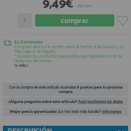
9,49€
registro profesional
IVA Incl.
AFILIADOS
INFORMACION
En Existencias
Cómpralo ahora y lo recibes entre el
Martes 11 de Agosto
y el
Miércoles 12 de Agosto
.
910 60 71 03
* Excepto los productos bajo pedido que dependemos de la
recepción del mismo.
HORARIO de TIENDA:
(+ info.)
de 10:00 a 20:00 de Lunes a Viernes
Sábados de 10:00 a 14:00
910 51 49 87
Solo para
Whatsapp
Con la compra de este artículo acumulas
8 puntos para tu próxima
compra
info@francobordo.com
¿Alguna pregunta sobre este artículo?
Aquí resolvemos tus dudas
¡Mejor precio garantizado!
¿Lo has visto más barato?
Infórmanos