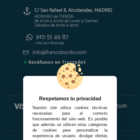
C/ San Rafael 8. Alcobendas. MADRID
HORARIO de TIENDA:
de 10:00 a 20:00 de Lunes a Viernes
Sábados de 10:00 a 14:00
910 51 49 87
Solo para
Whatsapp
info@francobordo.com
★
Reséñanos en Trustpilot
Respetamos tu privacidad
Nuestro site utiliza cookies técnicas
necesarias para el correcto
funcionamiento del sitio web. Es posible
que además se utilicen otras categorías
de cookies para personalizar la
experiencia de usuario, divulgar ofertas