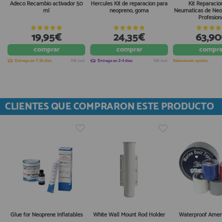
Adeco Recambio activador 50
Hercules Kit de reparacion para
Kit Reparacio
ml
neopreno, goma
Neumaticas de Neo
Profesion
19,95€
24,35€
63,9
comprar
comprar
compra
Entrega en 7-10 días
IVA incl.
Entrega en 2-4 días
IVA incl.
Seleccionar opción
CLIENTES QUE COMPRARON ESTE PRODUCTO
Glue for Neoprene Inflatables
White Wall Mount Rod Holder
Waterproof Amer