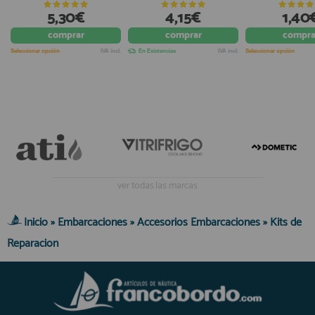
5,30€
4,15€
1,40
comprar
comprar
compra
Seleccionar opción
IVA incl.
En Existencias
IVA incl.
Seleccionar opción
ver todas las marcas
Inicio
»
Embarcaciones
»
Accesorios Embarcaciones
»
Kits de
Reparacion